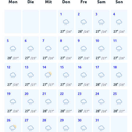
Mon
Die
Mit
Don
Fre
Sam
Son
1
2
3
4
27
°
28
°
27
°
27
°
/
26
°
/
26
°
/
26
°
/
26
°
5
6
7
8
9
10
11
28
°
27
°
27
°
27
°
27
°
27
°
27
°
/
27
°
/
25
°
/
26
°
/
26
°
/
26
°
/
27
°
/
26
°
12
13
14
15
16
17
18
27
°
27
°
27
°
27
°
27
°
28
°
28
°
/
26
°
/
27
°
/
27
°
/
26
°
/
26
°
/
26
°
/
26
°
19
20
21
22
23
24
25
27
°
27
°
28
°
28
°
28
°
28
°
28
°
/
26
°
/
26
°
/
27
°
/
27
°
/
27
°
/
26
°
/
27
°
26
27
28
29
30
31