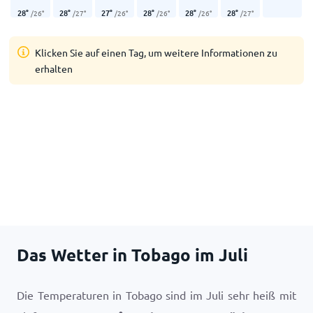
28
°
28
°
27
°
28
°
28
°
28
°
/
26
°
/
27
°
/
26
°
/
26
°
/
26
°
/
27
°
Klicken Sie auf einen Tag, um weitere Informationen zu
erhalten
Das Wetter in Tobago im Juli
Die Temperaturen in Tobago sind im Juli sehr heiß mit