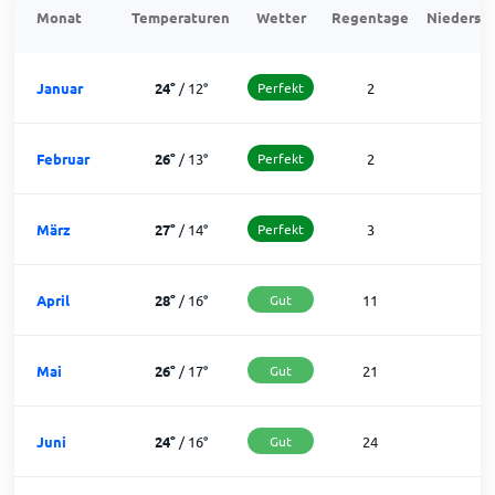
Monat
Temperaturen
Wetter
Regentage
Niedersch
Januar
24
°
/
12
°
Perfekt
2
2
Februar
26
°
/
13
°
Perfekt
2
2
März
27
°
/
14
°
Perfekt
3
2
April
28
°
/
16
°
Gut
11
1
Mai
26
°
/
17
°
Gut
21
1
Juni
24
°
/
16
°
Gut
24
6