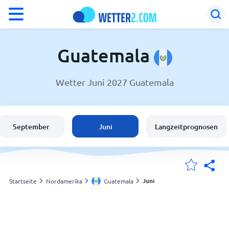
°F
°C
Guatemala
Wetter Juni 2027 Guatemala
Wetter in Guatemala
Guatemala
September
Juni
Langzeitprognosen
Schweiz
Deutschland
Juni
Startseite
Nordamerika
Guatemala
Meine Standorte