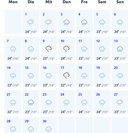
Mon
Die
Mit
Don
Fre
Sam
Son
1
2
3
4
5
6
24
°
24
°
24
°
24
°
23
°
24
°
/
16
°
/
16
°
/
16
°
/
17
°
/
16
°
/
16
°
7
8
9
10
11
12
13
24
°
24
°
25
°
24
°
23
°
24
°
23
°
/
16
°
/
16
°
/
16
°
/
16
°
/
16
°
/
15
°
/
15
°
14
15
16
17
18
19
20
23
°
23
°
23
°
22
°
23
°
22
°
23
°
/
16
°
/
16
°
/
16
°
/
16
°
/
15
°
/
15
°
/
15
°
21
22
23
24
25
26
27
22
°
23
°
23
°
24
°
24
°
24
°
23
°
/
15
°
/
15
°
/
15
°
/
15
°
/
14
°
/
15
°
/
15
°
28
29
30