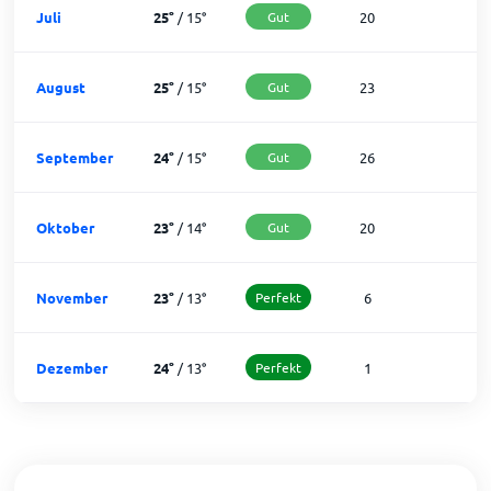
Juli
25
°
/
15
°
Gut
20
1
August
25
°
/
15
°
Gut
23
8
September
24
°
/
15
°
Gut
26
4
Oktober
23
°
/
14
°
Gut
20
1
November
23
°
/
13
°
Perfekt
6
2
Dezember
24
°
/
13
°
Perfekt
1
3