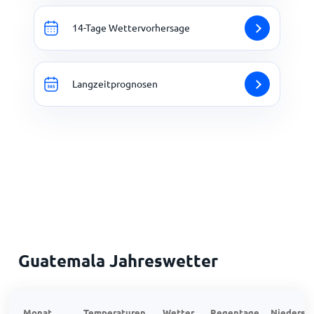
14-Tage Wettervorhersage
Langzeitprognosen
Guatemala Jahreswetter
Monat
Temperaturen
Wetter
Regentage
Niedersch