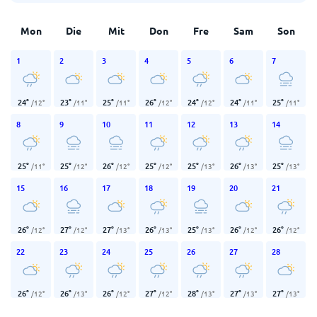
Mon
Die
Mit
Don
Fre
Sam
Son
1
2
3
4
5
6
7
24
°
23
°
25
°
26
°
24
°
24
°
25
°
/
12
°
/
11
°
/
11
°
/
12
°
/
12
°
/
11
°
/
11
°
8
9
10
11
12
13
14
25
°
25
°
26
°
25
°
25
°
26
°
25
°
/
11
°
/
12
°
/
12
°
/
12
°
/
13
°
/
13
°
/
13
°
15
16
17
18
19
20
21
26
°
27
°
27
°
26
°
25
°
26
°
26
°
/
12
°
/
12
°
/
13
°
/
13
°
/
13
°
/
12
°
/
12
°
22
23
24
25
26
27
28
26
°
26
°
26
°
27
°
28
°
27
°
27
°
/
12
°
/
13
°
/
12
°
/
12
°
/
13
°
/
13
°
/
13
°