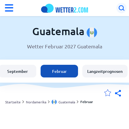
°F
°C
Guatemala
Wetter Februar 2027 Guatemala
Wetter in Guatemala
Guatemala
September
Februar
Langzeitprognosen
Schweiz
Deutschland
Februar
Startseite
Nordamerika
Guatemala
Meine Standorte