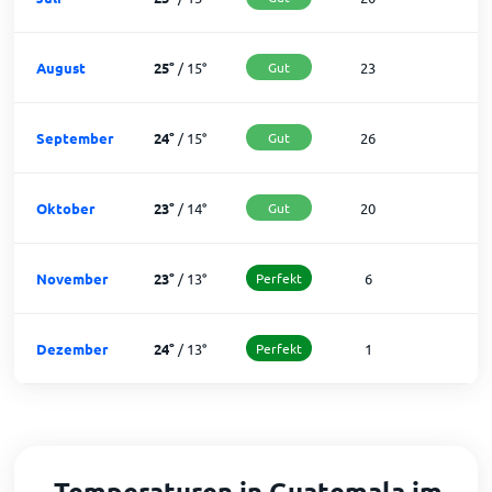
August
25
°
/
15
°
Gut
23
8
September
24
°
/
15
°
Gut
26
4
Oktober
23
°
/
14
°
Gut
20
1
November
23
°
/
13
°
Perfekt
6
2
Dezember
24
°
/
13
°
Perfekt
1
3
Temperaturen in Guatemala im