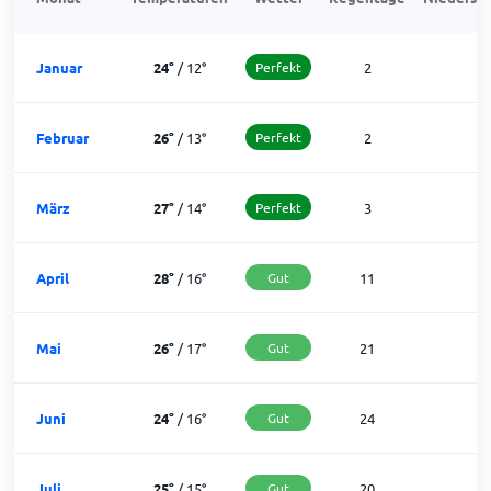
Januar
24
°
/
12
°
Perfekt
2
2
Februar
26
°
/
13
°
Perfekt
2
2
März
27
°
/
14
°
Perfekt
3
2
April
28
°
/
16
°
Gut
11
1
Mai
26
°
/
17
°
Gut
21
1
Juni
24
°
/
16
°
Gut
24
6
Juli
25
°
/
15
°
Gut
20
1