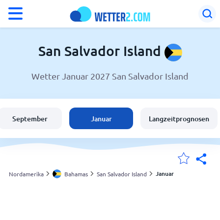
°F
°C
San Salvador Island
Wetter Januar 2027 San Salvador Island
Wetter in San Salvador Island
Bahamas
September
Januar
Langzeitprognosen
Schweiz
Deutschland
Januar
Nordamerika
Bahamas
San Salvador Island
Meine Standorte