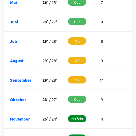
Mai
26
°
/
25
°
Gut
7
2
Juni
28
°
/
27
°
Gut
9
2
Juli
29
°
/
28
°
OK
8
2
August
29
°
/
28
°
OK
9
2
September
29
°
/
28
°
OK
11
1
Oktober
28
°
/
27
°
Gut
9
2
November
26
°
/
24
°
Perfekt
4
2