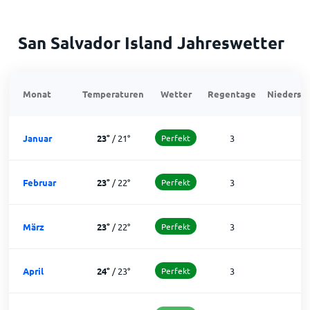
San Salvador Island Jahreswetter
Monat
Temperaturen
Wetter
Regentage
Niedersch
Januar
23
°
/
21
°
Perfekt
3
2
Februar
23
°
/
22
°
Perfekt
3
2
März
23
°
/
22
°
Perfekt
3
2
April
24
°
/
23
°
Perfekt
3
2