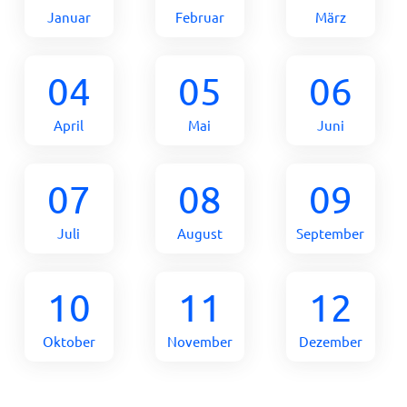
Januar
Februar
März
04
05
06
April
Mai
Juni
07
08
09
Juli
August
September
10
11
12
Oktober
November
Dezember