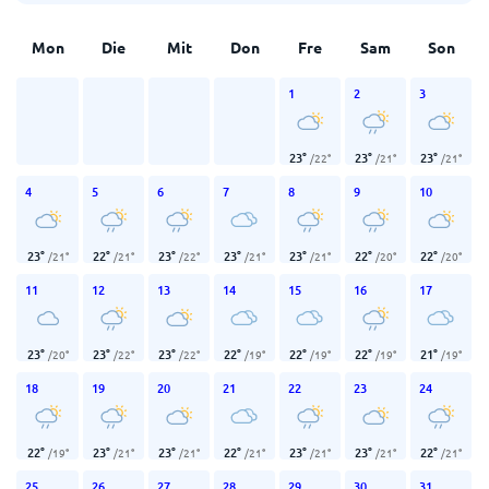
Mon
Die
Mit
Don
Fre
Sam
Son
1
2
3
23
°
23
°
23
°
/
22
°
/
21
°
/
21
°
4
5
6
7
8
9
10
23
°
22
°
23
°
23
°
23
°
22
°
22
°
/
21
°
/
21
°
/
22
°
/
21
°
/
21
°
/
20
°
/
20
°
11
12
13
14
15
16
17
23
°
23
°
23
°
22
°
22
°
22
°
21
°
/
20
°
/
22
°
/
22
°
/
19
°
/
19
°
/
19
°
/
19
°
18
19
20
21
22
23
24
22
°
23
°
23
°
22
°
23
°
23
°
22
°
/
19
°
/
21
°
/
21
°
/
21
°
/
21
°
/
21
°
/
21
°
25
26
27
28
29
30
31