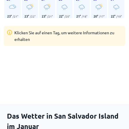
23
°
23
°
23
°
22
°
21
°
20
°
22
°
/
21
°
/
22
°
/
21
°
/
20
°
/
18
°
/
17
°
/
19
°
Klicken Sie auf einen Tag, um weitere Informationen zu
erhalten
Das Wetter in San Salvador Island
im Januar