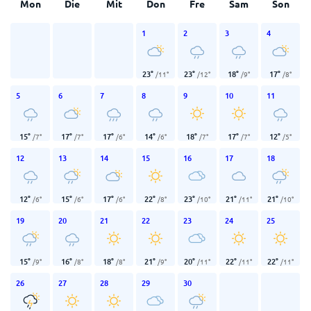
Mon
Die
Mit
Don
Fre
Sam
Son
1
2
3
4
23
°
23
°
18
°
17
°
/
11
°
/
12
°
/
9
°
/
8
°
5
6
7
8
9
10
11
15
°
17
°
17
°
14
°
18
°
17
°
12
°
/
7
°
/
7
°
/
6
°
/
6
°
/
7
°
/
7
°
/
5
°
12
13
14
15
16
17
18
12
°
15
°
17
°
22
°
23
°
21
°
21
°
/
6
°
/
6
°
/
6
°
/
8
°
/
10
°
/
11
°
/
10
°
19
20
21
22
23
24
25
15
°
16
°
18
°
21
°
20
°
22
°
22
°
/
9
°
/
8
°
/
8
°
/
9
°
/
11
°
/
11
°
/
11
°
26
27
28
29
30