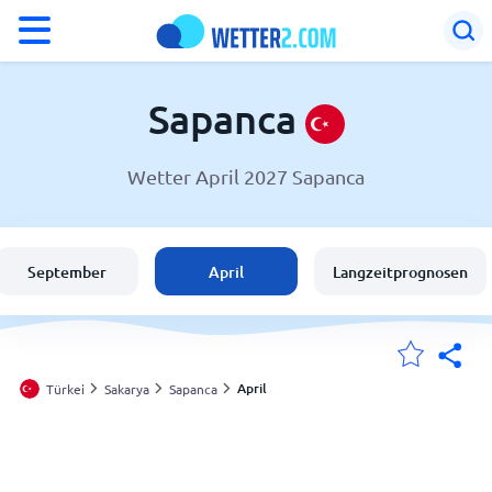
°F
°C
Sapanca
Wetter April 2027 Sapanca
Wetter in Sapanca
Türkei
September
April
Langzeitprognosen
Schweiz
Deutschland
April
Türkei
Sakarya
Sapanca
Meine Standorte