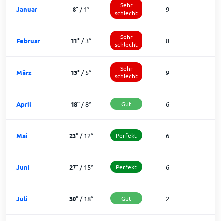
Sehr
Januar
8
°
/
1
°
9
1
schlecht
Sehr
Februar
11
°
/
3
°
8
1
schlecht
Sehr
März
13
°
/
5
°
9
1
schlecht
April
18
°
/
8
°
Gut
6
2
Mai
23
°
/
12
°
Perfekt
6
2
Juni
27
°
/
15
°
Perfekt
6
2
Juli
30
°
/
18
°
Gut
2
2