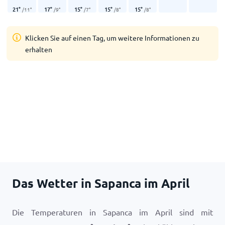
21
°
17
°
15
°
15
°
15
°
/
11
°
/
9
°
/
7
°
/
8
°
/
8
°
Klicken Sie auf einen Tag, um weitere Informationen zu
erhalten
Das Wetter in Sapanca im April
Die Temperaturen in Sapanca im April sind mit