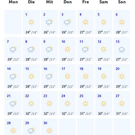
Mon
Die
Mit
Don
Fre
Sam
Son
1
2
3
4
5
6
24
°
26
°
26
°
27
°
27
°
28
°
/
18
°
/
19
°
/
20
°
/
20
°
/
21
°
/
21
°
7
8
9
10
11
12
13
29
°
28
°
28
°
28
°
27
°
27
°
27
°
/
22
°
/
22
°
/
21
°
/
22
°
/
22
°
/
22
°
/
22
°
14
15
16
17
18
19
20
29
°
28
°
29
°
29
°
29
°
29
°
29
°
/
22
°
/
22
°
/
22
°
/
22
°
/
22
°
/
23
°
/
23
°
21
22
23
24
25
26
27
29
°
32
°
32
°
32
°
31
°
30
°
31
°
/
23
°
/
23
°
/
23
°
/
23
°
/
23
°
/
24
°
/
24
°
28
29
30