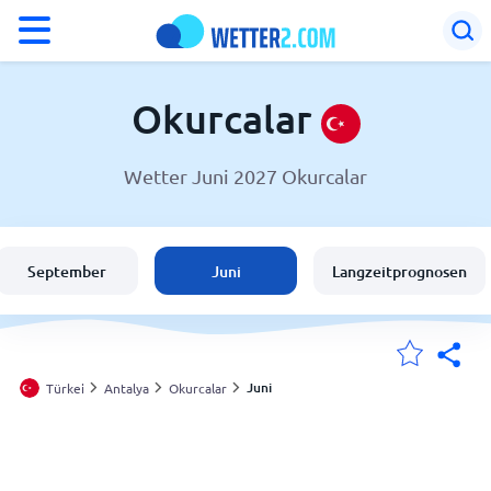
°F
°C
Okurcalar
Wetter Juni 2027 Okurcalar
Wetter in Okurcalar
Türkei
September
Juni
Langzeitprognosen
Schweiz
Deutschland
Juni
Türkei
Antalya
Okurcalar
Meine Standorte