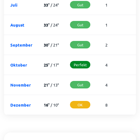
Juli
33
°
/
24
°
Gut
1
3
August
33
°
/
24
°
Gut
1
3
September
30
°
/
21
°
Gut
2
2
Oktober
25
°
/
17
°
Perfekt
4
2
November
21
°
/
13
°
Gut
4
2
Dezember
16
°
/
10
°
OK
8
2