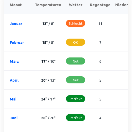
Monat
Temperaturen
Wetter
Regentage
Niedersc
Januar
13
°
/
8
°
Schlecht
11
2
Februar
15
°
/
8
°
OK
7
2
März
17
°
/
10
°
Gut
6
2
April
20
°
/
13
°
Gut
5
2
Mai
24
°
/
17
°
Perfekt
5
2
Juni
28
°
/
20
°
Perfekt
4
2