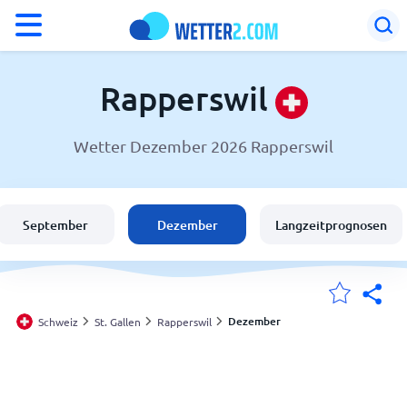
°F
°C
Rapperswil
Wetter Dezember 2026 Rapperswil
Wetter in Rapperswil
Schweiz
September
Dezember
Langzeitprognosen
Deutschland
Österreich
Dezember
Schweiz
St. Gallen
Rapperswil
Meine Standorte