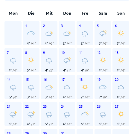
Mon
Die
Mit
Don
Fre
Sam
Son
1
2
3
4
5
6
4
°
4
°
2
°
2
°
3
°
5
°
/
-1
°
/
-2
°
/
-4
°
/
-4
°
/
-2
°
/
-1
°
7
8
9
10
11
12
13
4
°
5
°
4
°
4
°
4
°
4
°
4
°
/
-1
°
/
-1
°
/
2
°
/
1
°
/
0
°
/
-1
°
/
-2
°
14
15
16
17
18
19
20
5
°
3
°
3
°
4
°
7
°
7
°
4
°
/
0
°
/
-1
°
/
-2
°
/
-1
°
/
-1
°
/
0
°
/
-1
°
21
22
23
24
25
26
27
5
°
6
°
5
°
4
°
6
°
5
°
5
°
/
-1
°
/
1
°
/
1
°
/
-1
°
/
-1
°
/
-1
°
/
-2
°
28
29
30
31