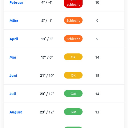
Februar
4
°
/
-4
°
10
1
schlecht
März
8
°
/
-1
°
Schlecht
9
1
April
13
°
/
3
°
Schlecht
9
2
Mai
17
°
/
6
°
OK
14
1
Juni
21
°
/
10
°
OK
15
1
Juli
23
°
/
12
°
Gut
14
1
August
23
°
/
12
°
Gut
13
1