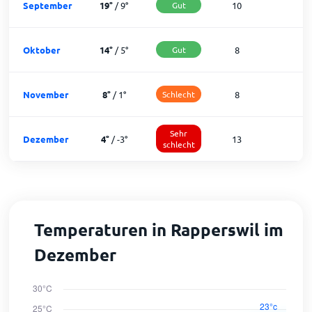
September
19
°
/
9
°
Gut
10
2
Oktober
14
°
/
5
°
Gut
8
2
November
8
°
/
1
°
Schlecht
8
2
Sehr
Dezember
4
°
/
-3
°
13
1
schlecht
Temperaturen in Rapperswil im
Dezember