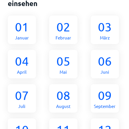
einsehen
01
02
03
Januar
Februar
März
04
05
06
April
Mai
Juni
07
08
09
Juli
August
September