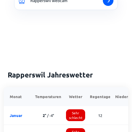
Rapperswil webcam
Rapperswil Jahreswetter
Monat
Temperaturen
Wetter
Regentage
Niedersc
Sehr
Januar
2
°
/
-4
°
12
1
schlecht
Sehr