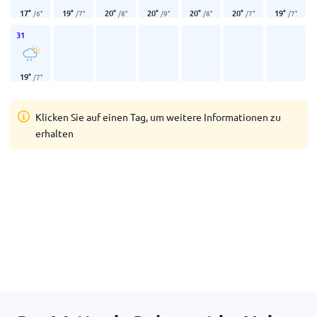
17
°
19
°
20
°
20
°
20
°
20
°
19
°
/
6
°
/
7
°
/
8
°
/
9
°
/
8
°
/
7
°
/
7
°
31
19
°
/
7
°
Klicken Sie auf einen Tag, um weitere Informationen zu
erhalten