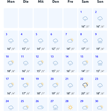
Mon
Die
Mit
Don
Fre
Sam
Son
1
2
16
°
16
°
/
5
°
/
6
°
3
4
5
6
7
8
9
16
°
15
°
14
°
12
°
14
°
17
°
19
°
/
5
°
/
6
°
/
6
°
/
5
°
/
5
°
/
5
°
/
6
°
10
11
12
13
14
15
16
18
°
16
°
15
°
15
°
16
°
14
°
15
°
/
8
°
/
6
°
/
5
°
/
6
°
/
6
°
/
5
°
/
4
°
17
18
19
20
21
22
23
16
°
17
°
18
°
19
°
18
°
20
°
18
°
/
4
°
/
6
°
/
7
°
/
8
°
/
8
°
/
8
°
/
6
°
24
25
26
27
28
29
30