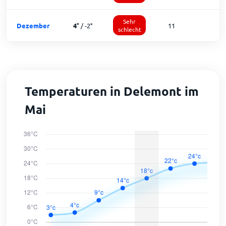
Sehr
Dezember
4
°
/
-2
°
11
1
schlecht
Temperaturen in Delemont im
Mai