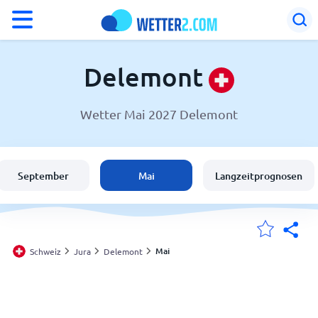
°F
°C
Delemont
Wetter Mai 2027 Delemont
Wetter in Delemont
Schweiz
September
Mai
Langzeitprognosen
Deutschland
Österreich
Mai
Schweiz
Jura
Delemont
Meine Standorte