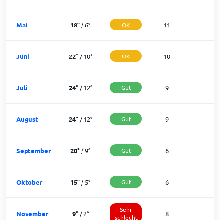
Mai
18
°
/
6
°
OK
11
2
Juni
22
°
/
10
°
OK
10
2
Juli
24
°
/
12
°
Gut
9
2
August
24
°
/
12
°
Gut
9
2
September
20
°
/
9
°
Gut
6
2
Oktober
15
°
/
5
°
Gut
6
2
Sehr
November
9
°
/
2
°
8
1
schlecht