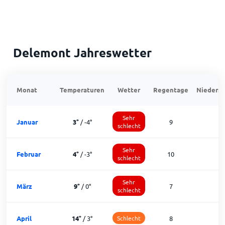
Delemont Jahreswetter
Monat
Temperaturen
Wetter
Regentage
Niedersc
Sehr
Januar
3
°
/
-4
°
9
1
schlecht
Sehr
Februar
4
°
/
-3
°
10
schlecht
Sehr
März
9
°
/
0
°
7
1
schlecht
April
14
°
/
3
°
Schlecht
8
2