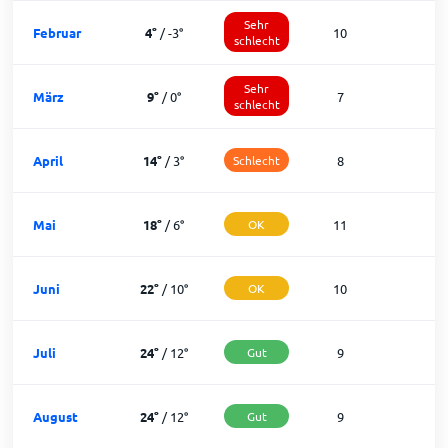
Sehr
Februar
4
°
/
-3
°
10
schlecht
Sehr
März
9
°
/
0
°
7
1
schlecht
April
14
°
/
3
°
Schlecht
8
2
Mai
18
°
/
6
°
OK
11
2
Juni
22
°
/
10
°
OK
10
2
Juli
24
°
/
12
°
Gut
9
2
August
24
°
/
12
°
Gut
9
2