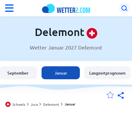
°F
°C
Delemont
Wetter Januar 2027 Delemont
Wetter in Delemont
Schweiz
September
Januar
Langzeitprognosen
Deutschland
Österreich
Januar
Schweiz
Jura
Delemont
Meine Standorte