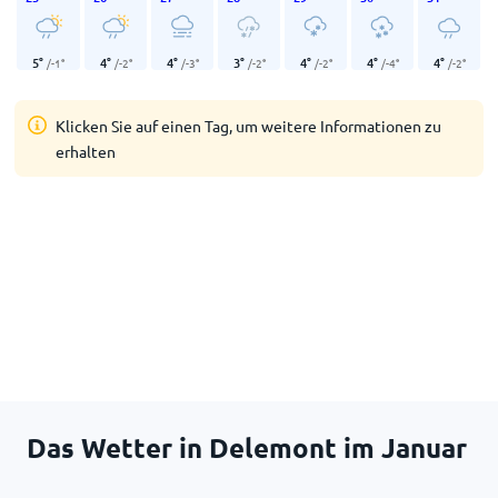
5
°
4
°
4
°
3
°
4
°
4
°
4
°
/
-1
°
/
-2
°
/
-3
°
/
-2
°
/
-2
°
/
-4
°
/
-2
°
Klicken Sie auf einen Tag, um weitere Informationen zu
erhalten
Das Wetter in Delemont im Januar