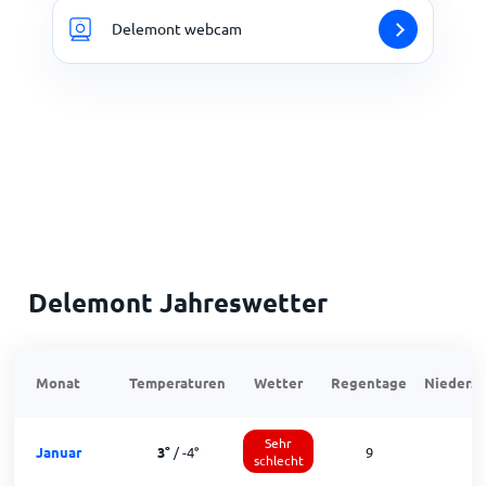
Delemont webcam
Delemont Jahreswetter
Monat
Temperaturen
Wetter
Regentage
Niedersc
Sehr
Januar
3
°
/
-4
°
9
1
schlecht