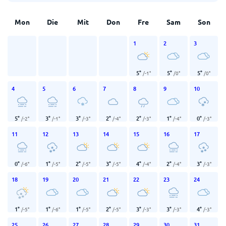
Mon
Die
Mit
Don
Fre
Sam
Son
1
2
3
5
°
5
°
5
°
/
-1
°
/
0
°
/
0
°
4
5
6
7
8
9
10
5
°
3
°
3
°
2
°
2
°
1
°
0
°
/
-2
°
/
-1
°
/
-3
°
/
-4
°
/
-3
°
/
-4
°
/
-3
°
11
12
13
14
15
16
17
0
°
1
°
2
°
3
°
4
°
2
°
3
°
/
-6
°
/
-5
°
/
-5
°
/
-5
°
/
-4
°
/
-4
°
/
-3
°
18
19
20
21
22
23
24
1
°
1
°
1
°
2
°
3
°
3
°
4
°
/
-5
°
/
-6
°
/
-5
°
/
-5
°
/
-3
°
/
-3
°
/
-3
°
25
26
27
28
29
30
31