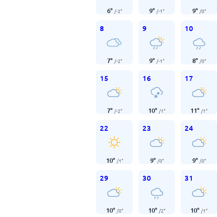
6
°
9
°
9
°
/
-2
°
/
-1
°
/
0
°
8
9
10
7
°
9
°
8
°
/
-2
°
/
-1
°
/
0
°
15
16
17
7
°
10
°
11
°
/
-2
°
/
1
°
/
1
°
22
23
24
10
°
9
°
9
°
/
1
°
/
0
°
/
0
°
29
30
31
10
°
10
°
10
°
/
0
°
/
2
°
/
1
°