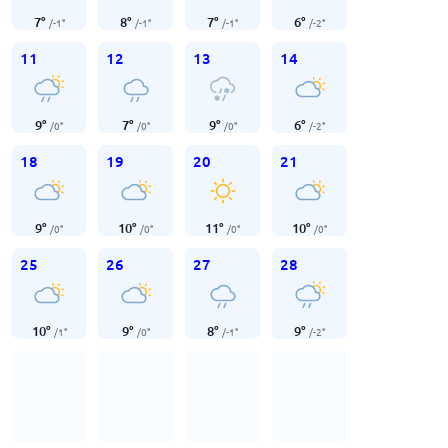
7
°
8
°
7
°
6
°
/
-1
°
/
-1
°
/
-1
°
/
-2
°
11
12
13
14
9
°
7
°
9
°
6
°
/
0
°
/
0
°
/
0
°
/
-2
°
18
19
20
21
9
°
10
°
11
°
10
°
/
0
°
/
0
°
/
0
°
/
0
°
25
26
27
28
10
°
9
°
8
°
9
°
/
1
°
/
0
°
/
-1
°
/
-2
°