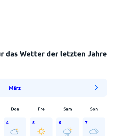
r das Wetter der letzten Jahre
März
Don
Fre
Sam
Son
4
5
6
7