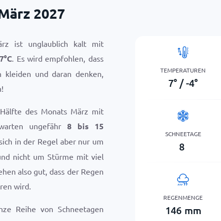
 März 2027
z ist unglaublich kalt mit
7
°
C
. Es wird empfohlen, dass
TEMPERATUREN
n kleiden und daran denken,
7
°
/
-4
°
!
e Hälfte des Monats März mit
rwarten ungefähr
8 bis 15
SCHNEETAGE
 sich in der Regel aber nur um
8
und nicht um Stürme mit viel
ehen also gut, dass der Regen
ren wird.
REGENMENGE
146
mm
nze Reihe von Schneetagen