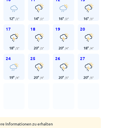
12
°
14
°
16
°
16
°
/
2
°
/
2
°
/
2
°
/
3
°
17
18
19
20
18
°
20
°
20
°
18
°
/
3
°
/
3
°
/
4
°
/
4
°
24
25
26
27
19
°
20
°
20
°
20
°
/
4
°
/
4
°
/
5
°
/
5
°
ere Informationen zu erhalten