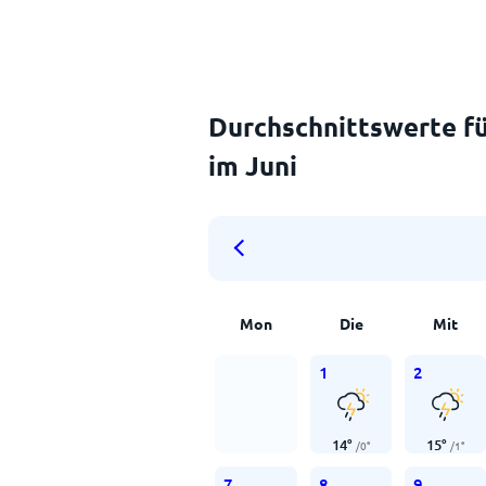
Durchschnittswerte fü
im Juni
Mon
Die
Mit
1
2
14
°
15
°
/
0
°
/
1
°
7
8
9