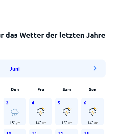
r das Wetter der letzten Jahre
Juni
Don
Fre
Sam
Son
3
4
5
6
15
°
14
°
13
°
14
°
/
2
°
/
2
°
/
2
°
/
0
°
10
11
12
13