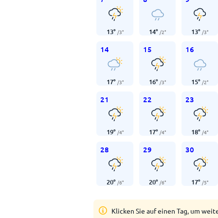
13
°
14
°
13
°
/
3
°
/
2
°
/
3
°
14
15
16
17
°
16
°
15
°
/
3
°
/
3
°
/
2
°
21
22
23
19
°
17
°
18
°
/
4
°
/
4
°
/
4
°
28
29
30
20
°
20
°
17
°
/
6
°
/
6
°
/
5
°
Klicken Sie auf einen Tag, um weit