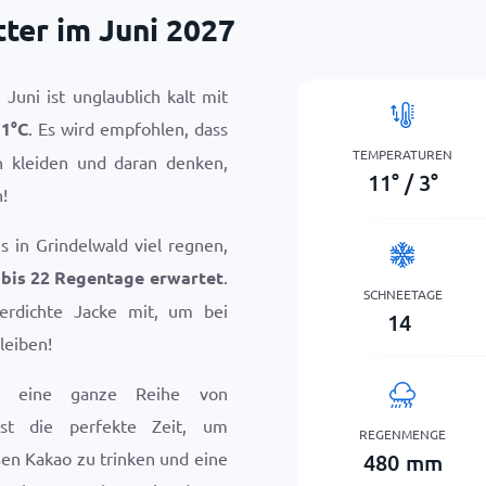
ter im Juni 2027
Juni ist unglaublich kalt mit
11
°
C
. Es wird empfohlen, dass
TEMPERATUREN
n kleiden und daran denken,
11
°
/
3
°
!
s in Grindelwald viel regnen,
 bis 22 Regentage erwartet
.
SCHNEETAGE
erdichte Jacke mit, um bei
14
leiben!
ni eine ganze Reihe von
ist die perfekte Zeit, um
REGENMENGE
en Kakao zu trinken und eine
480
mm