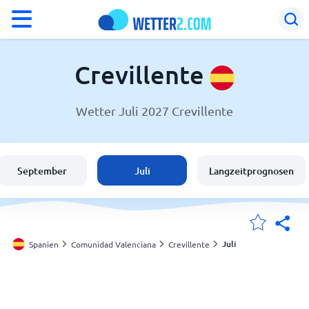
°F
°C
Crevillente
Wetter Juli 2027 Crevillente
Wetter in Crevillente
Spanien
September
Juli
Langzeitprognosen
Schweiz
Deutschland
Juli
Spanien
Comunidad Valenciana
Crevillente
Meine Standorte