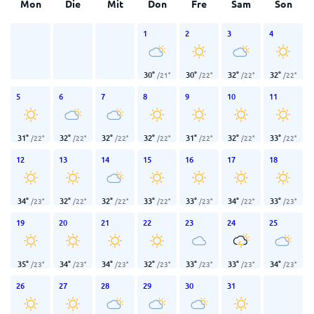
Mon
Die
Mit
Don
Fre
Sam
Son
1
2
3
4
30
°
30
°
32
°
32
°
/
21
°
/
22
°
/
22
°
/
22
°
5
6
7
8
9
10
11
31
°
32
°
32
°
32
°
31
°
32
°
33
°
/
22
°
/
22
°
/
22
°
/
22
°
/
22
°
/
22
°
/
22
°
12
13
14
15
16
17
18
34
°
32
°
32
°
33
°
33
°
34
°
33
°
/
23
°
/
22
°
/
22
°
/
22
°
/
23
°
/
22
°
/
23
°
19
20
21
22
23
24
25
35
°
34
°
34
°
32
°
33
°
33
°
34
°
/
23
°
/
23
°
/
23
°
/
23
°
/
23
°
/
23
°
/
23
°
26
27
28
29
30
31