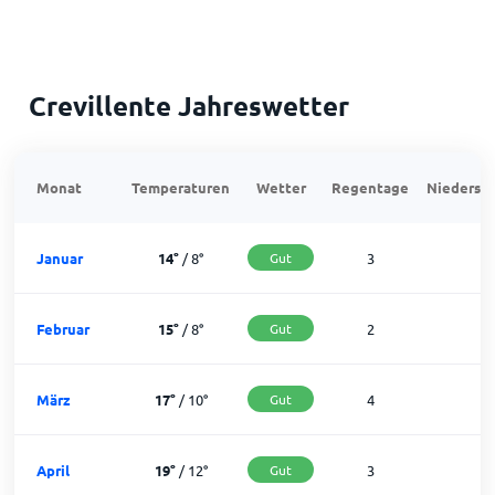
Crevillente Jahreswetter
Monat
Temperaturen
Wetter
Regentage
Niedersch
Januar
14
°
/
8
°
Gut
3
2
Februar
15
°
/
8
°
Gut
2
2
März
17
°
/
10
°
Gut
4
2
April
19
°
/
12
°
Gut
3
2