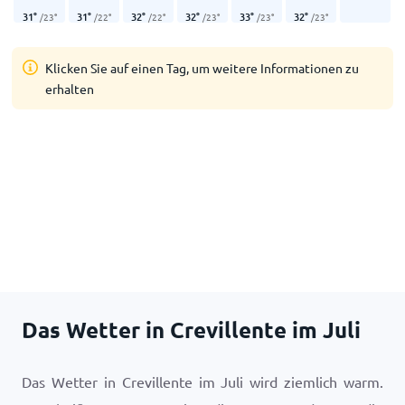
31
°
31
°
32
°
32
°
33
°
32
°
/
23
°
/
22
°
/
22
°
/
23
°
/
23
°
/
23
°
Klicken Sie auf einen Tag, um weitere Informationen zu
erhalten
Das Wetter in Crevillente im Juli
Das Wetter in Crevillente im Juli wird ziemlich warm.