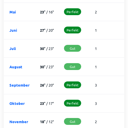
Mai
23
°
/
16
°
Perfekt
2
2
Juni
27
°
/
20
°
Perfekt
1
2
Juli
30
°
/
23
°
Gut
1
3
August
30
°
/
23
°
Gut
1
3
September
26
°
/
20
°
Perfekt
3
2
Oktober
23
°
/
17
°
Perfekt
3
2
November
18
°
/
12
°
Gut
2
2