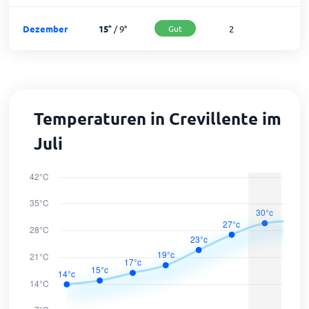
Dezember
15
°
/
9
°
Gut
2
2
Temperaturen in Crevillente im
Juli