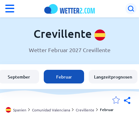
°F
°C
Crevillente
Wetter Februar 2027 Crevillente
Wetter in Crevillente
Spanien
September
Februar
Langzeitprognosen
Schweiz
Deutschland
Februar
Spanien
Comunidad Valenciana
Crevillente
Meine Standorte