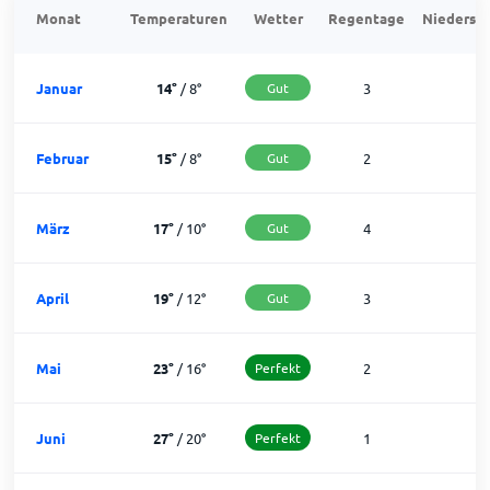
Monat
Temperaturen
Wetter
Regentage
Niedersch
Januar
14
°
/
8
°
Gut
3
2
Februar
15
°
/
8
°
Gut
2
2
März
17
°
/
10
°
Gut
4
2
April
19
°
/
12
°
Gut
3
2
Mai
23
°
/
16
°
Perfekt
2
2
Juni
27
°
/
20
°
Perfekt
1
2