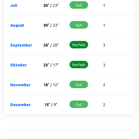
Juli
30
°
/
23
°
Gut
1
3
August
30
°
/
23
°
Gut
1
3
September
26
°
/
20
°
Perfekt
3
2
Oktober
23
°
/
17
°
Perfekt
3
2
November
18
°
/
12
°
Gut
2
2
Dezember
15
°
/
9
°
Gut
2
2