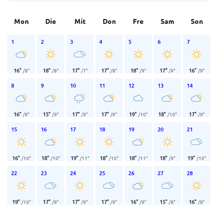
Mon
Die
Mit
Don
Fre
Sam
Son
1
2
3
4
5
6
7
16
°
18
°
17
°
17
°
18
°
17
°
16
°
/
8
°
/
8
°
/
7
°
/
8
°
/
9
°
/
9
°
/
9
°
8
9
10
11
12
13
14
16
°
15
°
17
°
17
°
19
°
18
°
17
°
/
9
°
/
9
°
/
9
°
/
9
°
/
10
°
/
10
°
/
9
°
15
16
17
18
19
20
21
16
°
18
°
19
°
18
°
18
°
18
°
19
°
/
10
°
/
10
°
/
11
°
/
10
°
/
11
°
/
9
°
/
10
°
22
23
24
25
26
27
28
19
°
17
°
17
°
17
°
16
°
15
°
16
°
/
10
°
/
9
°
/
9
°
/
9
°
/
9
°
/
8
°
/
8
°