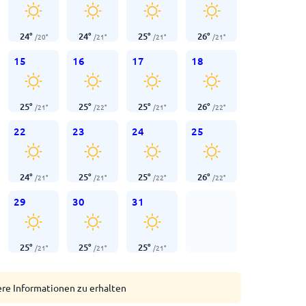
24
°
24
°
25
°
26
°
/
20
°
/
21
°
/
21
°
/
21
°
15
16
17
18
25
°
25
°
25
°
26
°
/
21
°
/
22
°
/
21
°
/
22
°
22
23
24
25
24
°
25
°
25
°
26
°
/
21
°
/
21
°
/
22
°
/
22
°
29
30
31
25
°
25
°
25
°
/
21
°
/
21
°
/
21
°
ere Informationen zu erhalten