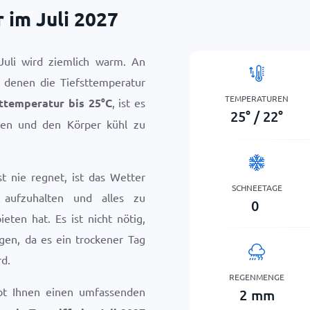
 im Juli 2027
Juli wird ziemlich warm. An
 denen die Tiefsttemperatur
TEMPERATUREN
ttemperatur bis
25
°
C
, ist es
25
°
/
22
°
nken und den Körper kühl zu
st nie regnet, ist das Wetter
SCHNEETAGE
 aufzuhalten und alles zu
0
eten hat. Es ist nicht nötig,
gen, da es ein trockener Tag
d.
REGENMENGE
bt Ihnen einen umfassenden
2
mm