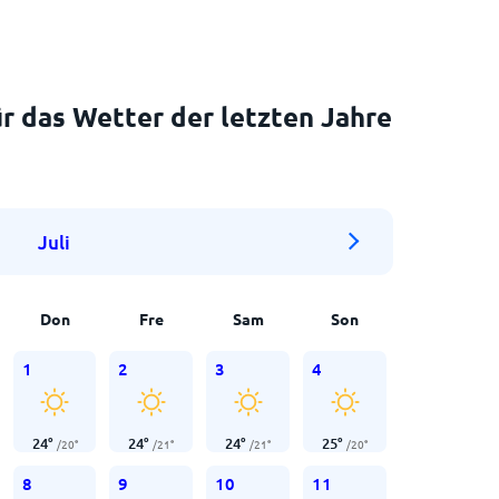
r das Wetter der letzten Jahre
Juli
Don
Fre
Sam
Son
1
2
3
4
24
°
24
°
24
°
25
°
/
20
°
/
21
°
/
21
°
/
20
°
8
9
10
11