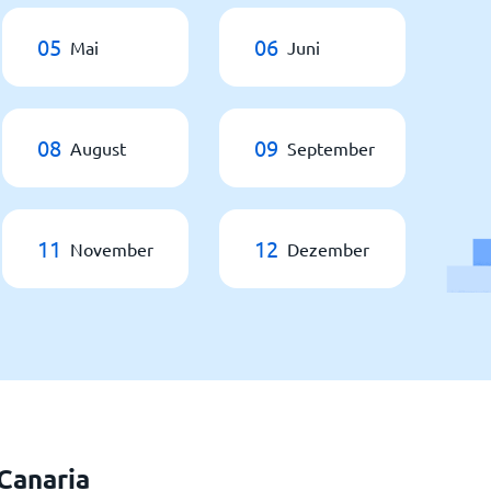
05
06
Mai
Juni
08
09
August
September
11
12
November
Dezember
 Canaria