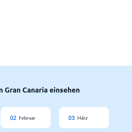
n Gran Canaria einsehen
02
03
Februar
März