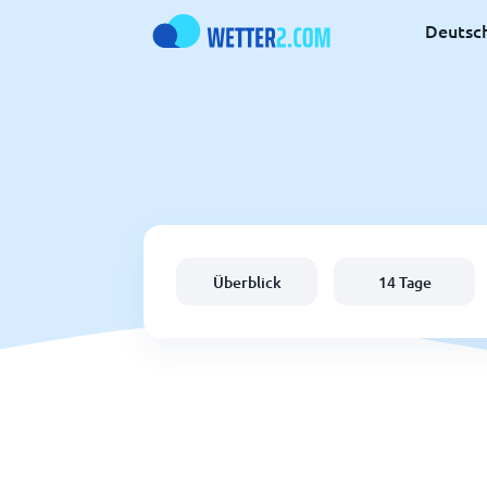
Deutsc
Überblick
14 Tage