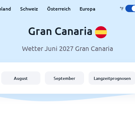
hland
Schweiz
Österreich
Europa
°F
Gran Canaria
Wetter Juni 2027 Gran Canaria
August
September
Langzeitprognosen