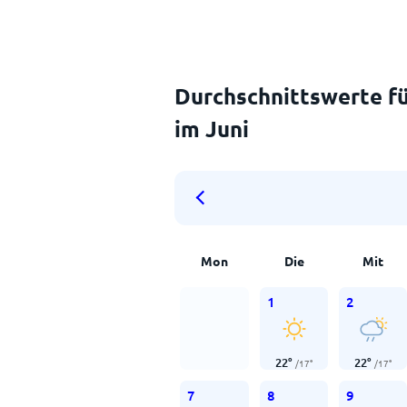
Durchschnittswerte fü
im Juni
Mon
Die
Mit
1
2
22
°
22
°
/
17
°
/
17
°
7
8
9