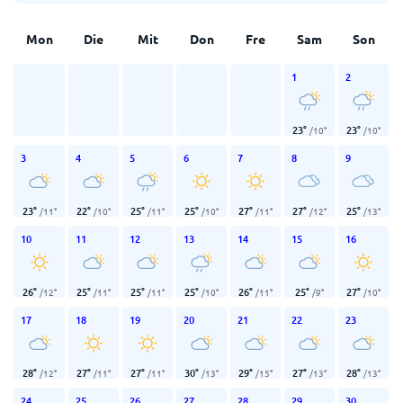
Mon
Die
Mit
Don
Fre
Sam
Son
1
2
23
°
23
°
/
10
°
/
10
°
3
4
5
6
7
8
9
23
°
22
°
25
°
25
°
27
°
27
°
25
°
/
11
°
/
10
°
/
11
°
/
10
°
/
11
°
/
12
°
/
13
°
10
11
12
13
14
15
16
26
°
25
°
25
°
25
°
26
°
25
°
27
°
/
12
°
/
11
°
/
11
°
/
10
°
/
11
°
/
9
°
/
10
°
17
18
19
20
21
22
23
28
°
27
°
27
°
30
°
29
°
27
°
28
°
/
12
°
/
11
°
/
11
°
/
13
°
/
15
°
/
13
°
/
13
°
24
25
26
27
28
29
30