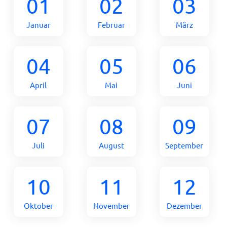
01
02
03
Januar
Februar
März
04
05
06
April
Mai
Juni
07
08
09
Juli
August
September
10
11
12
Oktober
November
Dezember