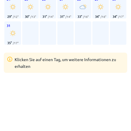
29
°
30
°
31
°
31
°
33
°
34
°
34
°
/
12
°
/
13
°
/
14
°
/
14
°
/
16
°
/
16
°
/
17
°
31
35
°
/
17
°
Klicken Sie auf einen Tag, um weitere Informationen zu
erhalten