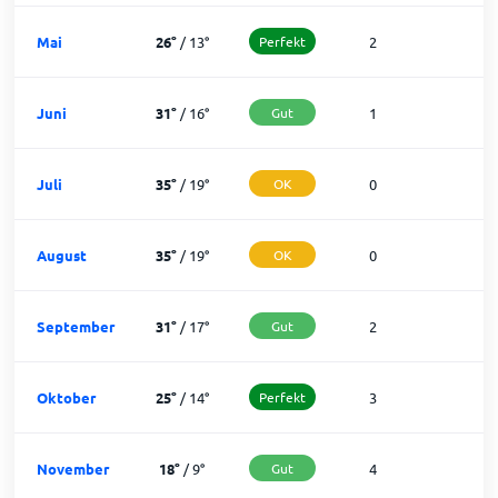
Mai
26
°
/
13
°
Perfekt
2
2
Juni
31
°
/
16
°
Gut
1
2
Juli
35
°
/
19
°
OK
0
3
August
35
°
/
19
°
OK
0
3
September
31
°
/
17
°
Gut
2
2
Oktober
25
°
/
14
°
Perfekt
3
2
November
18
°
/
9
°
Gut
4
2