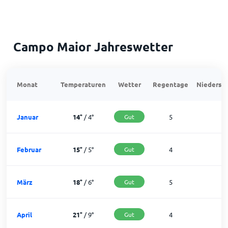
Campo Maior Jahreswetter
Monat
Temperaturen
Wetter
Regentage
Niedersch
Januar
14
°
/
4
°
Gut
5
2
Februar
15
°
/
5
°
Gut
4
2
März
18
°
/
6
°
Gut
5
2
April
21
°
/
9
°
Gut
4
2