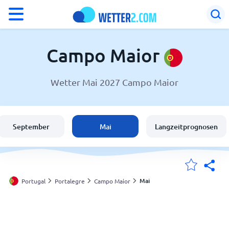
°F
°C
Campo Maior
Wetter Mai 2027 Campo Maior
Wetter in Campo Maior
Portugal
September
Mai
Langzeitprognosen
Schweiz
Deutschland
Mai
Portugal
Portalegre
Campo Maior
Meine Standorte