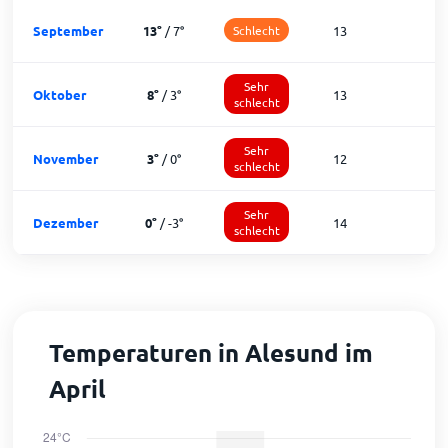
September
13
°
/
7
°
Schlecht
13
1
Sehr
Oktober
8
°
/
3
°
13
1
schlecht
Sehr
November
3
°
/
0
°
12
1
schlecht
Sehr
Dezember
0
°
/
-3
°
14
schlecht
Temperaturen in Alesund im
April