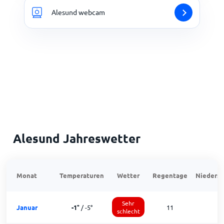
Alesund webcam
Alesund Jahreswetter
Monat
Temperaturen
Wetter
Regentage
Niedersc
Sehr
Januar
-1
°
/
-5
°
11
schlecht