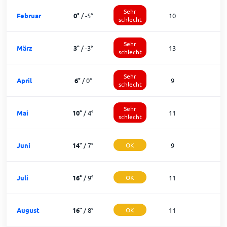
Sehr
Februar
0
°
/
-5
°
10
schlecht
Sehr
März
3
°
/
-3
°
13
schlecht
Sehr
April
6
°
/
0
°
9
1
schlecht
Sehr
Mai
10
°
/
4
°
11
1
schlecht
Juni
14
°
/
7
°
OK
9
2
Juli
16
°
/
9
°
OK
11
2
August
16
°
/
8
°
OK
11
2