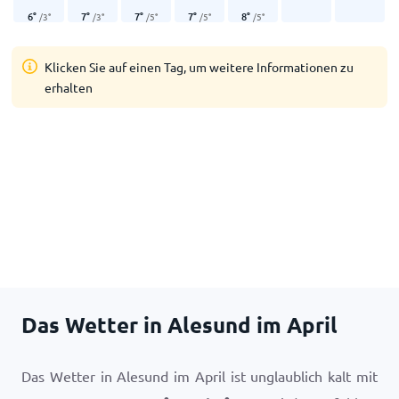
6
°
7
°
7
°
7
°
8
°
/
3
°
/
3
°
/
5
°
/
5
°
/
5
°
Klicken Sie auf einen Tag, um weitere Informationen zu
erhalten
Das Wetter in Alesund im April
Das Wetter in Alesund im April ist unglaublich kalt mit