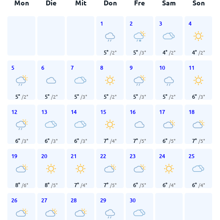
Mon
Die
Mit
Don
Fre
Sam
Son
1
2
3
4
5
°
5
°
4
°
4
°
/
2
°
/
3
°
/
2
°
/
2
°
5
6
7
8
9
10
11
5
°
5
°
5
°
5
°
5
°
5
°
6
°
/
2
°
/
2
°
/
3
°
/
2
°
/
3
°
/
2
°
/
3
°
12
13
14
15
16
17
18
6
°
6
°
6
°
7
°
7
°
6
°
7
°
/
3
°
/
3
°
/
3
°
/
4
°
/
5
°
/
5
°
/
5
°
19
20
21
22
23
24
25
8
°
8
°
7
°
7
°
6
°
6
°
6
°
/
6
°
/
5
°
/
4
°
/
5
°
/
5
°
/
4
°
/
4
°
26
27
28
29
30