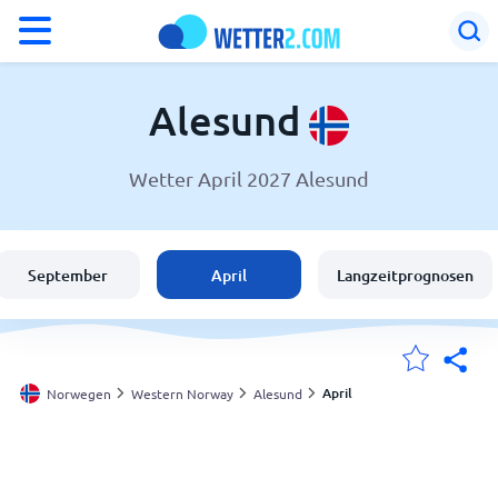
°F
°C
Alesund
Wetter April 2027 Alesund
Wetter in Alesund
Norwegen
September
April
Langzeitprognosen
Schweiz
Deutschland
April
Norwegen
Western Norway
Alesund
Meine Standorte