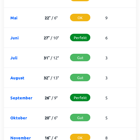
Mai
22
°
/
6
°
OK
9
2
Juni
27
°
/
10
°
Perfekt
6
2
Juli
31
°
/
12
°
Gut
3
2
August
32
°
/
13
°
Gut
3
2
September
26
°
/
9
°
Perfekt
5
2
Oktober
20
°
/
6
°
Gut
5
2
November
16
°
/
4
°
OK
8
2