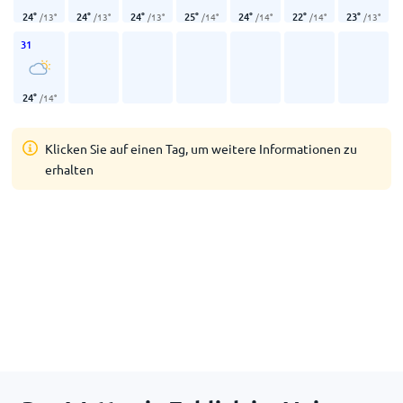
24
°
24
°
24
°
25
°
24
°
22
°
23
°
/
13
°
/
13
°
/
13
°
/
14
°
/
14
°
/
14
°
/
13
°
31
24
°
/
14
°
Klicken Sie auf einen Tag, um weitere Informationen zu
erhalten