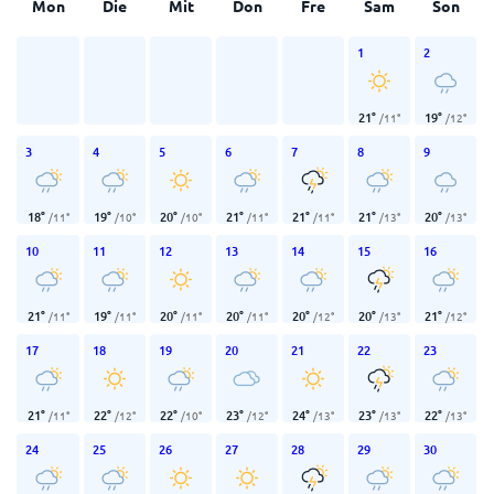
Mon
Die
Mit
Don
Fre
Sam
Son
1
2
21
°
19
°
/
11
°
/
12
°
3
4
5
6
7
8
9
18
°
19
°
20
°
21
°
21
°
21
°
20
°
/
11
°
/
10
°
/
10
°
/
11
°
/
11
°
/
13
°
/
13
°
10
11
12
13
14
15
16
21
°
19
°
20
°
20
°
20
°
20
°
21
°
/
11
°
/
11
°
/
11
°
/
11
°
/
12
°
/
13
°
/
12
°
17
18
19
20
21
22
23
21
°
22
°
22
°
23
°
24
°
23
°
22
°
/
11
°
/
12
°
/
10
°
/
12
°
/
13
°
/
13
°
/
13
°
24
25
26
27
28
29
30