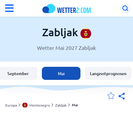
°F
°C
Zabljak
Wetter Mai 2027 Zabljak
Wetter in Zabljak
Montenegro
September
Mai
Langzeitprognosen
Schweiz
Deutschland
Mai
Europa
Montenegro
Zabljak
Meine Standorte