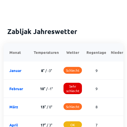
Zabljak Jahreswetter
Monat
Temperaturen
Wetter
Regentage
Niedersc
Januar
8
°
/
-3
°
Schlecht
9
2
Sehr
Februar
10
°
/
-1
°
9
1
schlecht
März
13
°
/
0
°
Schlecht
8
2
April
17
°
/
3
°
OK
7
2