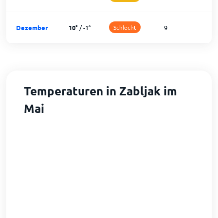
Dezember
10
°
/
-1
°
Schlecht
9
2
Temperaturen in Zabljak im
Mai