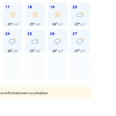
17
18
19
20
25
°
25
°
26
°
27
°
/
19
°
/
20
°
/
21
°
/
21
°
24
25
26
27
26
°
25
°
26
°
27
°
/
20
°
/
20
°
/
21
°
/
21
°
ere Informationen zu erhalten