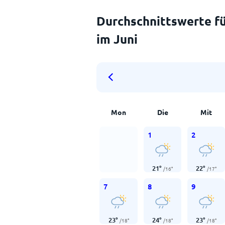
Durchschnittswerte fü
im Juni
Mon
Die
Mit
1
2
21
°
22
°
/
16
°
/
17
°
7
8
9
23
°
24
°
23
°
/
18
°
/
18
°
/
18
°