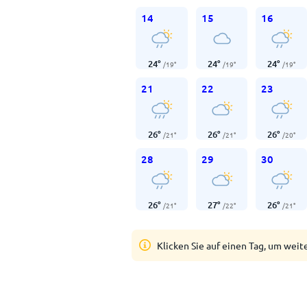
14
15
16
24
°
24
°
24
°
/
19
°
/
19
°
/
19
°
21
22
23
26
°
26
°
26
°
/
21
°
/
21
°
/
20
°
28
29
30
26
°
27
°
26
°
/
21
°
/
22
°
/
21
°
Klicken Sie auf einen Tag, um weit