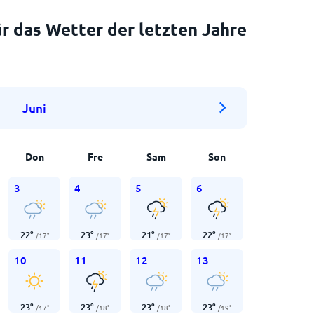
r das Wetter der letzten Jahre
Juni
Don
Fre
Sam
Son
3
4
5
6
22
°
23
°
21
°
22
°
/
17
°
/
17
°
/
17
°
/
17
°
10
11
12
13
23
°
23
°
23
°
23
°
/
17
°
/
18
°
/
18
°
/
19
°