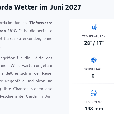
arda Wetter im Juni 2027
arda im Juni hat
Tiefstwerte
 von
28
°
C
.
Es ist die perfekte
TEMPERATUREN
el Garda zu erkunden, ohne
28
°
/
17
°
.
ungefähr für die Hälfte des
hnen. Wir erwarten ungefähr
SCHNEETAGE
handelt es sich in der Regel
0
ze Regenfälle und nicht um
g. Ihre Chancen stehen also
Peschiera del Garda im Juni
REGENMENGE
198
mm