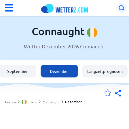
°F
°C
Connaught
Wetter Dezember 2026 Connaught
Wetter in Connaught
Irland
September
Dezember
Langzeitprognosen
Schweiz
Deutschland
Dezember
Europa
Irland
Connaught
Meine Standorte