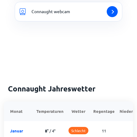
Connaught webcam
Connaught Jahreswetter
Monat
Temperaturen
Wetter
Regentage
Niedersc
Januar
8
°
/
4
°
Schlecht
11
1