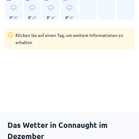
9
°
8
°
8
°
8
°
/
5
°
/
5
°
/
6
°
/
5
°
Klicken Sie auf einen Tag, um weitere Informationen zu
erhalten
Das Wetter in Connaught im
Dezember