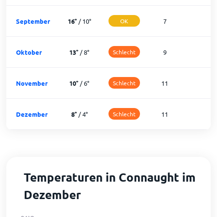
September
16
°
/
10
°
OK
7
2
Oktober
13
°
/
8
°
Schlecht
9
2
November
10
°
/
6
°
Schlecht
11
1
Dezember
8
°
/
4
°
Schlecht
11
1
Temperaturen in Connaught im
Dezember