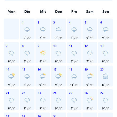
Mon
Die
Mit
Don
Fre
Sam
Son
1
2
3
4
5
6
9
°
7
°
7
°
8
°
9
°
9
°
/
5
°
/
4
°
/
4
°
/
4
°
/
5
°
/
6
°
7
8
9
10
11
12
13
8
°
8
°
8
°
8
°
8
°
7
°
8
°
/
4
°
/
5
°
/
4
°
/
4
°
/
4
°
/
4
°
/
4
°
14
15
16
17
18
19
20
9
°
8
°
9
°
9
°
11
°
9
°
8
°
/
5
°
/
5
°
/
5
°
/
5
°
/
4
°
/
6
°
/
6
°
21
22
23
24
25
26
27
8
°
9
°
9
°
9
°
8
°
8
°
9
°
/
5
°
/
5
°
/
6
°
/
6
°
/
5
°
/
5
°
/
6
°
28
29
30
31