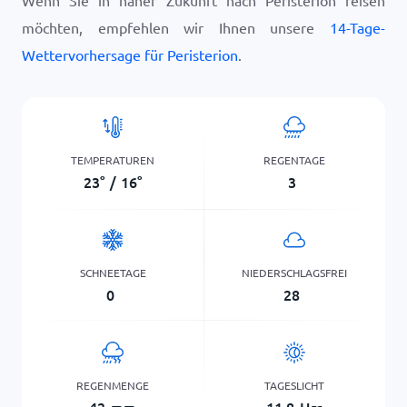
Wenn Sie in naher Zukunft nach Peristerion reisen
möchten, empfehlen wir Ihnen unsere
14-Tage-
Wettervorhersage für Peristerion
.
TEMPERATUREN
REGENTAGE
23
°
/
16
°
3
SCHNEETAGE
NIEDERSCHLAGSFREI
0
28
REGENMENGE
TAGESLICHT
42
mm
11,8
Hrs