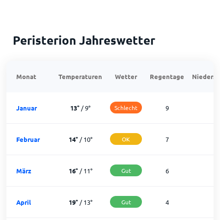
Peristerion Jahreswetter
Monat
Temperaturen
Wetter
Regentage
Niedersc
Januar
13
°
/
9
°
Schlecht
9
2
Februar
14
°
/
10
°
OK
7
2
März
16
°
/
11
°
Gut
6
2
April
19
°
/
13
°
Gut
4
2