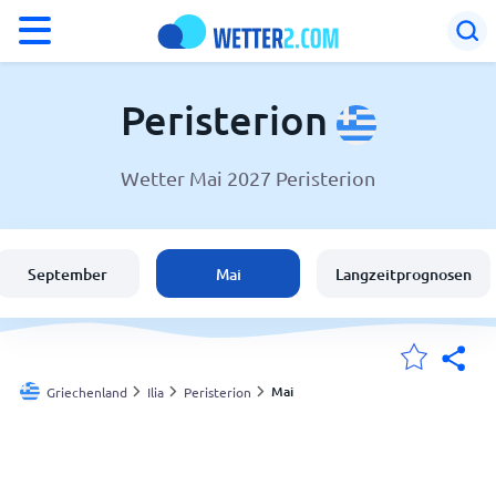
°F
°C
Peristerion
Wetter Mai 2027 Peristerion
Wetter in Peristerion
Griechenland
September
Mai
Langzeitprognosen
Schweiz
Deutschland
Mai
Griechenland
Ilia
Peristerion
Meine Standorte