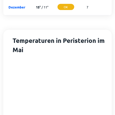
Dezember
15
°
/
11
°
OK
7
2
Temperaturen in Peristerion im
Mai