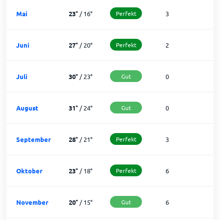
Mai
23
°
/
16
°
Perfekt
3
2
Juni
27
°
/
20
°
Perfekt
2
2
Juli
30
°
/
23
°
Gut
0
3
August
31
°
/
24
°
Gut
0
3
September
28
°
/
21
°
Perfekt
3
2
Oktober
23
°
/
18
°
Perfekt
6
2
November
20
°
/
15
°
Gut
6
2