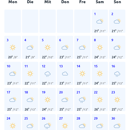
Mon
Die
Mit
Don
Fre
Sam
Son
1
2
21
°
21
°
/
11
°
/
11
°
3
4
5
6
7
8
9
20
°
21
°
22
°
23
°
25
°
24
°
24
°
/
9
°
/
9
°
/
10
°
/
11
°
/
11
°
/
13
°
/
12
°
10
11
12
13
14
15
16
23
°
22
°
22
°
23
°
23
°
24
°
25
°
/
11
°
/
11
°
/
11
°
/
11
°
/
11
°
/
11
°
/
13
°
17
18
19
20
21
22
23
25
°
26
°
24
°
25
°
25
°
26
°
25
°
/
12
°
/
13
°
/
12
°
/
12
°
/
13
°
/
13
°
/
12
°
24
25
26
27
28
29
30