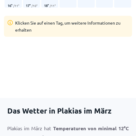
16
°
17
°
18
°
/
11
°
/
10
°
/
11
°
Klicken Sie auf einen Tag, um weitere Informationen zu
erhalten
Das Wetter in Plakias im März
Plakias im März hat
Temperaturen von minimal
12
°
C