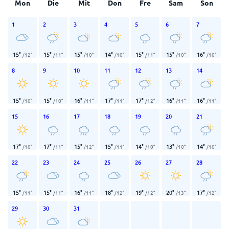
Mon
Die
Mit
Don
Fre
Sam
Son
1
2
3
4
5
6
7
15
°
15
°
15
°
14
°
15
°
15
°
16
°
/
12
°
/
11
°
/
10
°
/
10
°
/
11
°
/
10
°
/
10
°
8
9
10
11
12
13
14
15
°
15
°
16
°
17
°
17
°
16
°
16
°
/
10
°
/
10
°
/
11
°
/
11
°
/
12
°
/
11
°
/
11
°
15
16
17
18
19
20
21
17
°
17
°
15
°
15
°
14
°
13
°
14
°
/
10
°
/
11
°
/
12
°
/
11
°
/
10
°
/
10
°
/
10
°
22
23
24
25
26
27
28
15
°
15
°
16
°
18
°
19
°
20
°
17
°
/
11
°
/
11
°
/
11
°
/
12
°
/
12
°
/
13
°
/
12
°
29
30
31