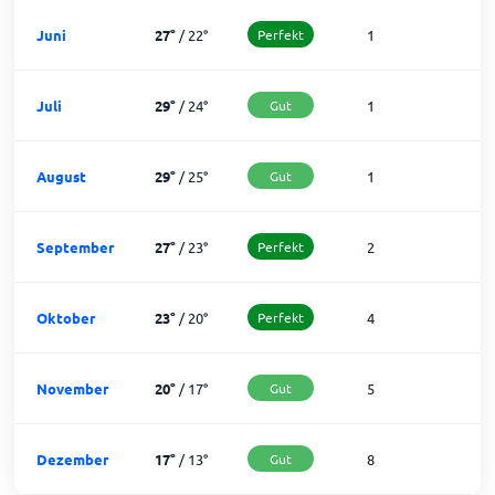
Juni
27
°
/
22
°
Perfekt
1
2
Juli
29
°
/
24
°
Gut
1
3
August
29
°
/
25
°
Gut
1
3
September
27
°
/
23
°
Perfekt
2
2
Oktober
23
°
/
20
°
Perfekt
4
2
November
20
°
/
17
°
Gut
5
2
Dezember
17
°
/
13
°
Gut
8
2