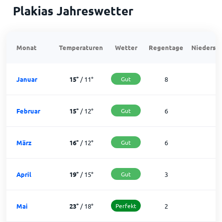
Plakias Jahreswetter
Monat
Temperaturen
Wetter
Regentage
Niedersch
Januar
15
°
/
11
°
Gut
8
2
Februar
15
°
/
12
°
Gut
6
2
März
16
°
/
12
°
Gut
6
2
April
19
°
/
15
°
Gut
3
2
Mai
23
°
/
18
°
Perfekt
2
2