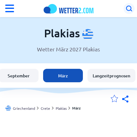
°F
°C
Plakias
Wetter März 2027 Plakias
Wetter in Plakias
Griechenland
September
März
Langzeitprognosen
Schweiz
Deutschland
März
Griechenland
Crete
Plakias
Meine Standorte