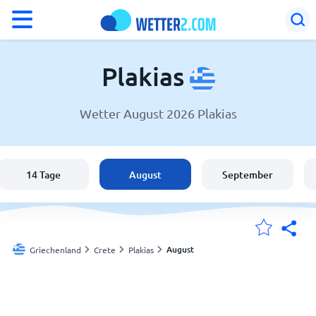
°F
°C
Plakias
Wetter August 2026 Plakias
Wetter in Plakias
Griechenland
14 Tage
August
September
Schweiz
Deutschland
August
Griechenland
Crete
Plakias
Meine Standorte