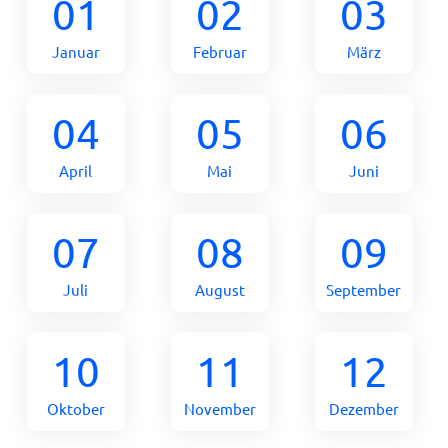
01
02
03
Januar
Februar
März
04
05
06
April
Mai
Juni
07
08
09
Juli
August
September
10
11
12
Oktober
November
Dezember