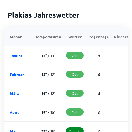
Plakias Jahreswetter
Monat
Temperaturen
Wetter
Regentage
Niedersch
Januar
15
°
/
11
°
Gut
8
2
Februar
15
°
/
12
°
Gut
6
2
März
16
°
/
12
°
Gut
6
2
April
19
°
/
15
°
Gut
3
2
Mai
23
°
/
18
°
Perfekt
2
2