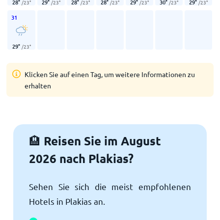
28
°
29
°
28
°
28
°
29
°
30
°
29
°
/
23
°
/
23
°
/
23
°
/
23
°
/
23
°
/
23
°
/
23
°
31
29
°
/
23
°
Klicken Sie auf einen Tag, um weitere Informationen zu
erhalten
Reisen Sie im August
🏨
2026 nach Plakias?
Sehen Sie sich die meist empfohlenen
Hotels in Plakias an.