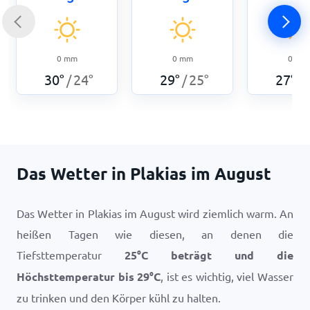
0
mm
0
mm
0
mm
30
°
24
°
29
°
25
°
27
°
/
/
/
Das Wetter in Plakias im August
Das Wetter in Plakias im August wird ziemlich warm. An
heißen Tagen wie diesen, an denen die
Tiefsttemperatur
25
°
C
beträgt und die
Höchsttemperatur bis
29
°
C
, ist es wichtig, viel Wasser
zu trinken und den Körper kühl zu halten.