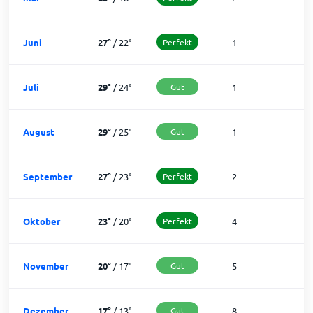
Juni
27
°
/
22
°
Perfekt
1
2
Juli
29
°
/
24
°
Gut
1
3
August
29
°
/
25
°
Gut
1
3
September
27
°
/
23
°
Perfekt
2
2
Oktober
23
°
/
20
°
Perfekt
4
2
November
20
°
/
17
°
Gut
5
2
Dezember
17
°
/
13
°
Gut
8
2