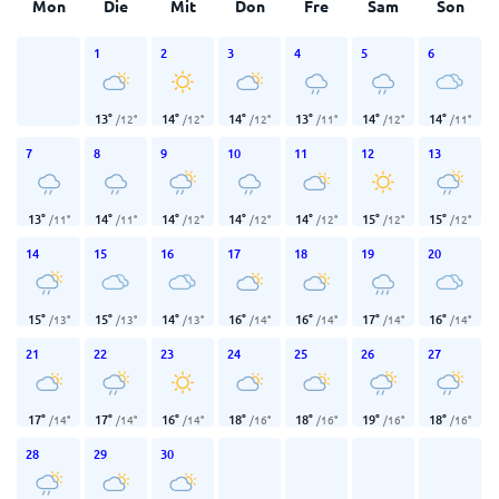
Mon
Die
Mit
Don
Fre
Sam
Son
1
2
3
4
5
6
13
°
14
°
14
°
13
°
14
°
14
°
/
12
°
/
12
°
/
12
°
/
11
°
/
12
°
/
11
°
7
8
9
10
11
12
13
13
°
14
°
14
°
14
°
14
°
15
°
15
°
/
11
°
/
11
°
/
12
°
/
12
°
/
12
°
/
12
°
/
12
°
14
15
16
17
18
19
20
15
°
15
°
14
°
16
°
16
°
17
°
16
°
/
13
°
/
13
°
/
13
°
/
14
°
/
14
°
/
14
°
/
14
°
21
22
23
24
25
26
27
17
°
17
°
16
°
18
°
18
°
19
°
18
°
/
14
°
/
14
°
/
14
°
/
16
°
/
16
°
/
16
°
/
16
°
28
29
30