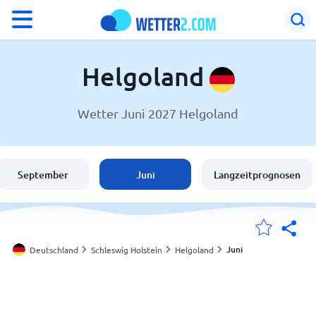
°F
°C
Helgoland
Wetter Juni 2027 Helgoland
Wetter in Helgoland
Deutschland
September
Juni
Langzeitprognosen
Schweiz
Österreich
Juni
Deutschland
Schleswig Holstein
Helgoland
Meine Standorte