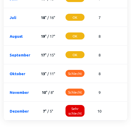
Juli
18
°
/
16
°
OK
7
2
August
19
°
/
17
°
OK
8
2
September
17
°
/
15
°
OK
8
2
Oktober
13
°
/
11
°
Schlecht
8
2
November
10
°
/
8
°
Schlecht
9
2
Sehr
Dezember
7
°
/
5
°
10
1
schlecht