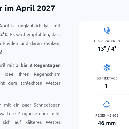
 im April 2027
ril ist unglaublich kalt mit
13
°
C
. Es wird empfohlen, dass
TEMPERATUREN
n kleiden und daran denken,
13
°
/
4
°
!
pril mit
3 bis 8 Regentagen
e Idee, Ihren Regenschirm
SCHNEETAGE
icht dem schlechten Wetter
1
h mit ein paar Schneetagen
rwartete Prognose eher mild,
REGENMENGE
46
mm
, sich auf kälteres Wetter