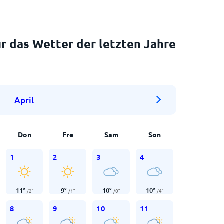
r das Wetter der letzten Jahre
April
Don
Fre
Sam
Son
1
2
3
4
11
°
9
°
10
°
10
°
/
2
°
/
1
°
/
0
°
/
4
°
8
9
10
11