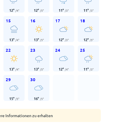
12
°
12
°
11
°
11
°
/
4
°
/
5
°
/
3
°
/
3
°
15
16
17
18
13
°
13
°
12
°
12
°
/
4
°
/
5
°
/
3
°
/
5
°
22
23
24
25
13
°
13
°
12
°
11
°
/
4
°
/
5
°
/
4
°
/
3
°
29
30
15
°
16
°
/
5
°
/
5
°
ere Informationen zu erhalten