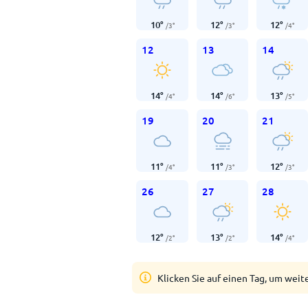
10
°
12
°
12
°
/
3
°
/
3
°
/
4
°
12
13
14
14
°
14
°
13
°
/
4
°
/
6
°
/
5
°
19
20
21
11
°
11
°
12
°
/
4
°
/
3
°
/
3
°
26
27
28
12
°
13
°
14
°
/
2
°
/
2
°
/
4
°
Klicken Sie auf einen Tag, um weit