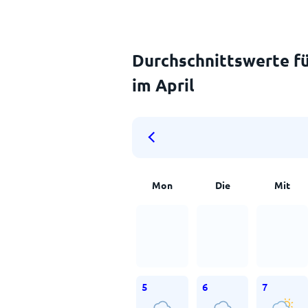
Durchschnittswerte fü
im April
Mon
Die
Mit
5
6
7