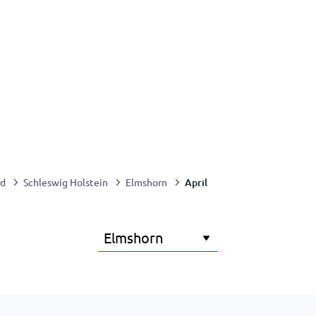
April
nd
Schleswig Holstein
Elmshorn