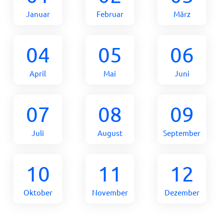
Januar
Februar
März
04
05
06
April
Mai
Juni
07
08
09
Juli
August
September
10
11
12
Oktober
November
Dezember