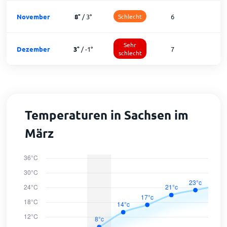
November
8
°
/
3
°
Schlecht
6
2
Sehr
Dezember
3
°
/
-1
°
7
1
schlecht
Temperaturen in Sachsen im
März