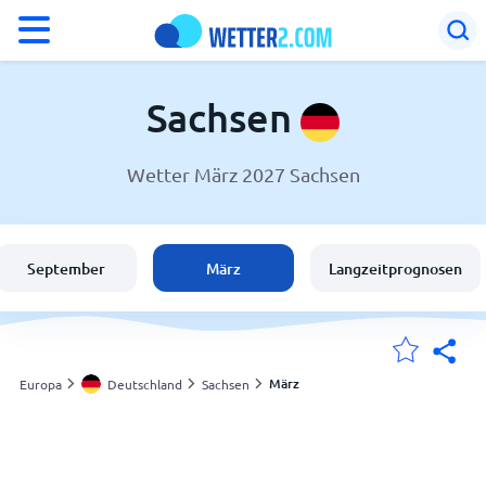
°F
°C
Sachsen
Wetter März 2027 Sachsen
Wetter in Sachsen
Deutschland
September
März
Langzeitprognosen
Schweiz
Österreich
März
Europa
Deutschland
Sachsen
Meine Standorte