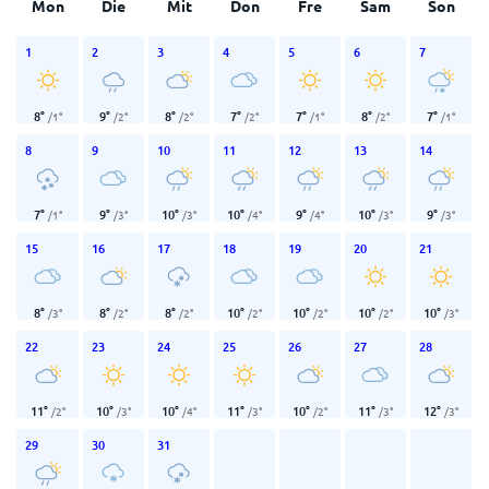
Mon
Die
Mit
Don
Fre
Sam
Son
1
2
3
4
5
6
7
8
°
9
°
8
°
7
°
7
°
8
°
7
°
/
1
°
/
2
°
/
2
°
/
2
°
/
1
°
/
2
°
/
1
°
8
9
10
11
12
13
14
7
°
9
°
10
°
10
°
9
°
10
°
9
°
/
1
°
/
3
°
/
3
°
/
4
°
/
4
°
/
3
°
/
3
°
15
16
17
18
19
20
21
8
°
8
°
8
°
10
°
10
°
10
°
10
°
/
3
°
/
2
°
/
2
°
/
2
°
/
2
°
/
2
°
/
3
°
22
23
24
25
26
27
28
11
°
10
°
10
°
11
°
10
°
11
°
12
°
/
2
°
/
3
°
/
4
°
/
3
°
/
2
°
/
3
°
/
3
°
29
30
31