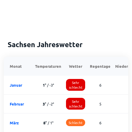
Sachsen Jahreswetter
Monat
Temperaturen
Wetter
Regentage
Niedersc
Sehr
Januar
1
°
/
-3
°
6
schlecht
Sehr
Februar
3
°
/
-2
°
5
1
schlecht
März
8
°
/
1
°
Schlecht
6
1