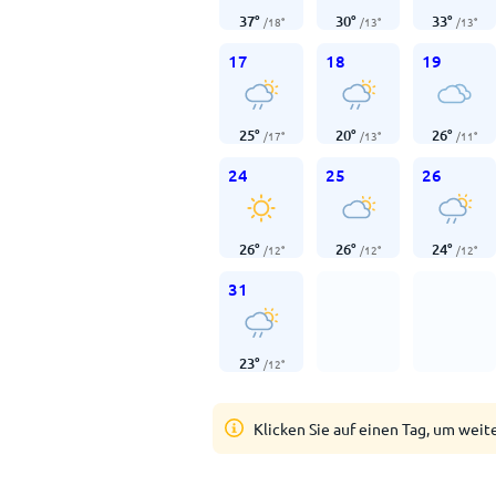
37
°
30
°
33
°
/
18
°
/
13
°
/
13
°
17
18
19
25
°
20
°
26
°
/
17
°
/
13
°
/
11
°
24
25
26
26
°
26
°
24
°
/
12
°
/
12
°
/
12
°
31
23
°
/
12
°
Klicken Sie auf einen Tag, um weit