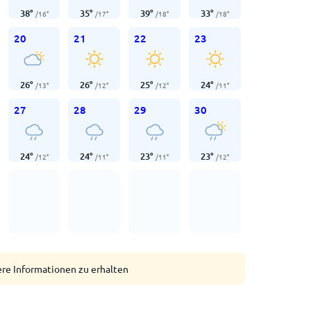
38
°
35
°
39
°
33
°
/
16
°
/
17
°
/
18
°
/
18
°
20
21
22
23
26
°
26
°
25
°
24
°
/
13
°
/
12
°
/
12
°
/
11
°
27
28
29
30
24
°
24
°
23
°
23
°
/
12
°
/
11
°
/
11
°
/
12
°
ere Informationen zu erhalten