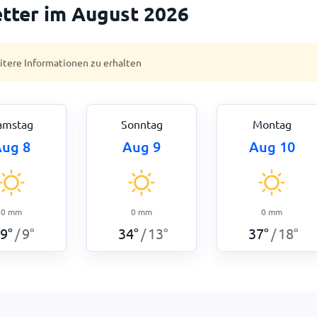
tter im August 2026
eitere Informationen zu erhalten
amstag
Sonntag
Montag
ug 8
Aug 9
Aug 10
0
mm
0
mm
0
mm
9
°
9
°
34
°
13
°
37
°
18
°
/
/
/