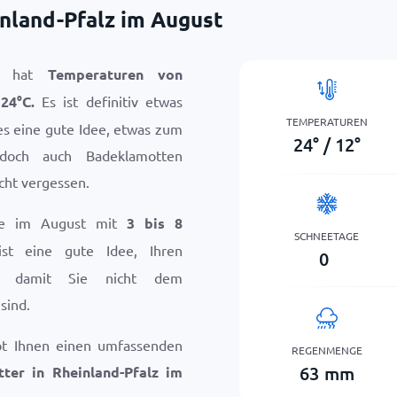
nland-Pfalz im August
st hat
Temperaturen von
l
24
°
C
.
Es ist definitiv etwas
TEMPERATUREN
es eine gute Idee, etwas zum
24
°
/
12
°
 doch auch Badeklamotten
icht vergessen.
Sie im August mit
3 bis 8
SCHNEETAGE
ist eine gute Idee, Ihren
0
n, damit Sie nicht dem
sind.
bt Ihnen einen umfassenden
REGENMENGE
63
mm
ter in Rheinland-Pfalz im