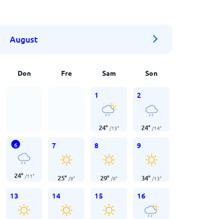
August
Don
Fre
Sam
Son
1
2
24
°
24
°
/
13
°
/
14
°
7
8
9
6
24
°
/
11
°
25
°
29
°
34
°
/
9
°
/
9
°
/
13
°
13
14
15
16