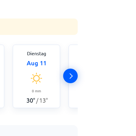
Dienstag
Mittwoch
Aug 11
Aug 12
0
mm
33
°
13
°
/
0
mm
30
°
13
°
/