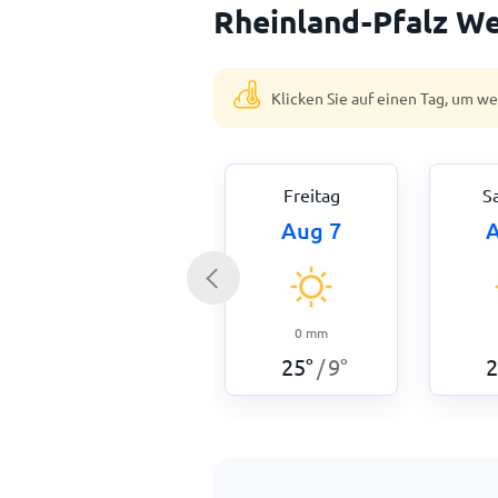
Rheinland-Pfalz We
Klicken Sie auf einen Tag, um w
Freitag
S
Aug 7
A
0
mm
25
°
9
°
2
/