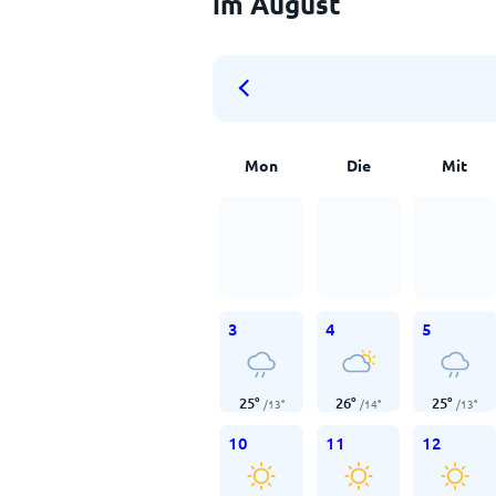
im August
Mon
Die
Mit
3
4
5
25
°
26
°
25
°
/
13
°
/
14
°
/
13
°
10
11
12