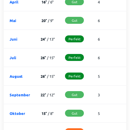
April
16
°
/
6
°
Gut
4
2
Mai
20
°
/
9
°
Gut
6
2
Juni
24
°
/
13
°
Perfekt
6
2
Juli
26
°
/
15
°
Perfekt
6
2
August
26
°
/
15
°
Perfekt
5
2
September
22
°
/
12
°
Gut
3
2
Oktober
15
°
/
8
°
Gut
5
2