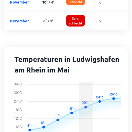
November
10
°
/
4
°
Schlecht
6
2
Sehr
Dezember
6
°
/
1
°
9
1
schlecht
Temperaturen in Ludwigshafen
am Rhein im Mai