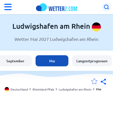
°F
°C
Ludwigshafen am Rhein
Wetter Mai 2027 Ludwigshafen am Rhein
Wetter in Ludwigshafen am Rhein
Deutschland
September
Mai
Langzeitprognosen
Schweiz
Österreich
Mai
Deutschland
Rheinland-Pfalz
Ludwigshafen am Rhein
Meine Standorte