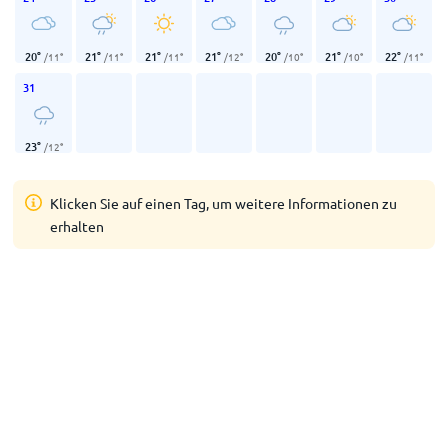
20
°
21
°
21
°
21
°
20
°
21
°
22
°
/
11
°
/
11
°
/
11
°
/
12
°
/
10
°
/
10
°
/
11
°
31
23
°
/
12
°
Klicken Sie auf einen Tag, um weitere Informationen zu
erhalten