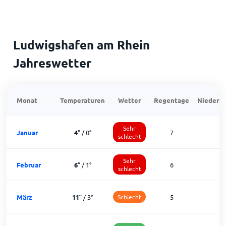
Ludwigshafen am Rhein
Jahreswetter
Monat
Temperaturen
Wetter
Regentage
Niedersc
Sehr
Januar
4
°
/
0
°
7
1
schlecht
Sehr
Februar
6
°
/
1
°
6
1
schlecht
März
11
°
/
3
°
Schlecht
5
2