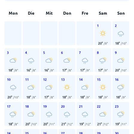
Mon
Die
Mit
Don
Fre
Sam
Son
1
2
20
°
18
°
/
9
°
/
10
°
3
4
5
6
7
8
9
18
°
16
°
16
°
17
°
17
°
17
°
20
°
/
9
°
/
8
°
/
9
°
/
8
°
/
9
°
/
9
°
/
10
°
10
11
12
13
14
15
16
20
°
18
°
17
°
18
°
18
°
18
°
18
°
/
10
°
/
8
°
/
8
°
/
8
°
/
9
°
/
9
°
/
9
°
17
18
19
20
21
22
23
18
°
20
°
20
°
21
°
19
°
21
°
19
°
/
8
°
/
10
°
/
11
°
/
12
°
/
12
°
/
12
°
/
11
°
24
25
26
27
28
29
30