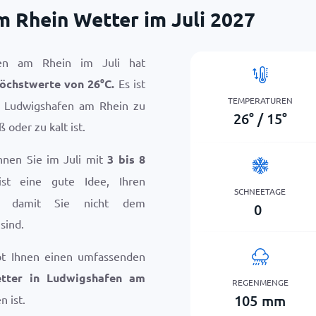
 Rhein Wetter im Juli 2027
en am Rhein im Juli hat
öchstwerte von
26
°
C
.
Es ist
TEMPERATUREN
m Ludwigshafen am Rhein zu
26
°
/
15
°
 oder zu kalt ist.
nnen Sie im Juli mit
3 bis 8
ist eine gute Idee, Ihren
SCHNEETAGE
n, damit Sie nicht dem
0
sind.
bt Ihnen einen umfassenden
tter in Ludwigshafen am
REGENMENGE
105
mm
n ist.