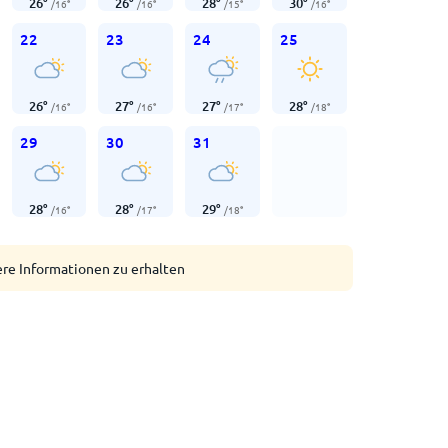
26
°
26
°
28
°
30
°
/
16
°
/
16
°
/
15
°
/
16
°
22
23
24
25
26
°
27
°
27
°
28
°
/
16
°
/
16
°
/
17
°
/
18
°
29
30
31
28
°
28
°
29
°
/
16
°
/
17
°
/
18
°
ere Informationen zu erhalten