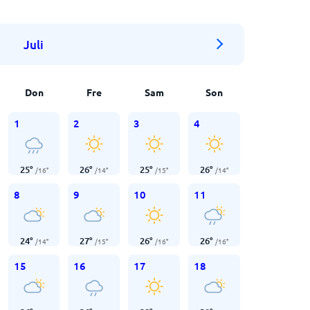
Juli
Don
Fre
Sam
Son
1
2
3
4
25
°
26
°
25
°
26
°
/
16
°
/
14
°
/
15
°
/
14
°
8
9
10
11
24
°
27
°
26
°
26
°
/
14
°
/
15
°
/
16
°
/
16
°
15
16
17
18