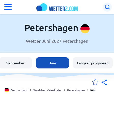
°F
°C
Petershagen
Wetter Juni 2027 Petershagen
Wetter in Petershagen
Deutschland
September
Juni
Langzeitprognosen
Schweiz
Österreich
Juni
Deutschland
Nordrhein-Westfalen
Petershagen
Meine Standorte