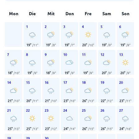
Mon
Die
Mit
Don
Fre
Sam
Son
1
2
3
4
5
6
19
°
19
°
19
°
20
°
19
°
19
°
/
11
°
/
8
°
/
7
°
/
10
°
/
9
°
/
9
°
7
8
9
10
11
12
13
18
°
19
°
18
°
19
°
19
°
20
°
20
°
/
10
°
/
9
°
/
9
°
/
9
°
/
9
°
/
9
°
/
9
°
14
15
16
17
18
19
20
21
°
20
°
21
°
23
°
26
°
22
°
23
°
/
10
°
/
11
°
/
10
°
/
10
°
/
13
°
/
12
°
/
11
°
21
22
23
24
25
26
27
25
°
25
°
23
°
24
°
26
°
26
°
24
°
/
13
°
/
13
°
/
12
°
/
14
°
/
15
°
/
15
°
/
16
°
28
29
30