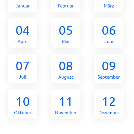
Januar
Februar
März
04
05
06
April
Mai
Juni
07
08
09
Juli
August
September
10
11
12
Oktober
November
Dezember