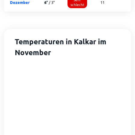
Dezember
6
°
/
3
°
11
1
schlecht
Temperaturen in Kalkar im
November