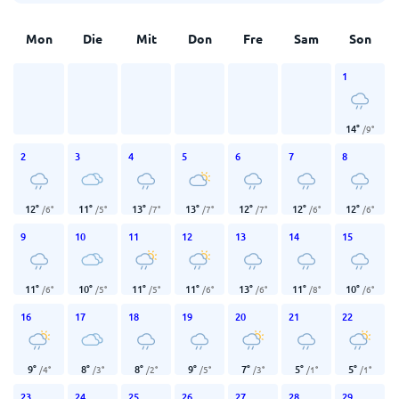
Mon
Die
Mit
Don
Fre
Sam
Son
1
14
°
/
9
°
2
3
4
5
6
7
8
12
°
11
°
13
°
13
°
12
°
12
°
12
°
/
6
°
/
5
°
/
7
°
/
7
°
/
7
°
/
6
°
/
6
°
9
10
11
12
13
14
15
11
°
10
°
11
°
11
°
13
°
11
°
10
°
/
6
°
/
5
°
/
5
°
/
6
°
/
6
°
/
8
°
/
6
°
16
17
18
19
20
21
22
9
°
8
°
8
°
9
°
7
°
5
°
5
°
/
4
°
/
3
°
/
2
°
/
5
°
/
3
°
/
1
°
/
1
°
23
24
25
26
27
28
29