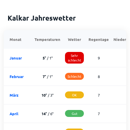
Kalkar Jahreswetter
Monat
Temperaturen
Wetter
Regentage
Niedersc
Sehr
Januar
5
°
/
1
°
9
2
schlecht
Februar
7
°
/
1
°
Schlecht
8
1
März
10
°
/
3
°
OK
7
2
April
14
°
/
6
°
Gut
7
2