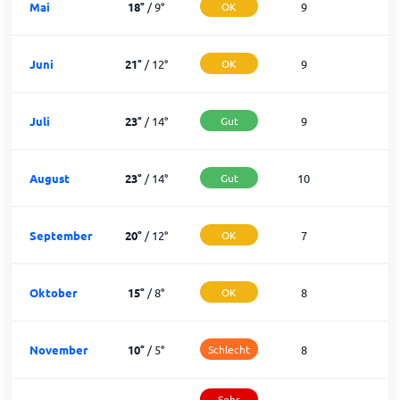
Mai
18
°
/
9
°
OK
9
2
Juni
21
°
/
12
°
OK
9
2
Juli
23
°
/
14
°
Gut
9
2
August
23
°
/
14
°
Gut
10
2
September
20
°
/
12
°
OK
7
2
Oktober
15
°
/
8
°
OK
8
2
November
10
°
/
5
°
Schlecht
8
2
Sehr