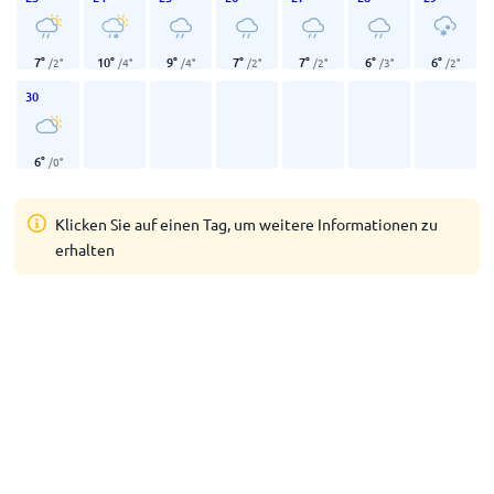
7
°
10
°
9
°
7
°
7
°
6
°
6
°
/
2
°
/
4
°
/
4
°
/
2
°
/
2
°
/
3
°
/
2
°
30
6
°
/
0
°
Klicken Sie auf einen Tag, um weitere Informationen zu
erhalten