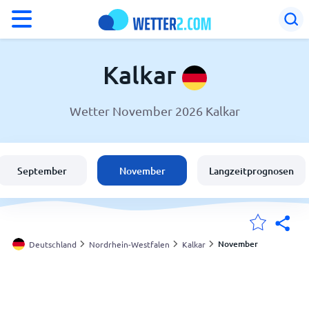
°F
°C
Kalkar
Wetter November 2026 Kalkar
Wetter in Kalkar
Deutschland
September
November
Langzeitprognosen
Schweiz
Österreich
November
Deutschland
Nordrhein-Westfalen
Kalkar
Meine Standorte