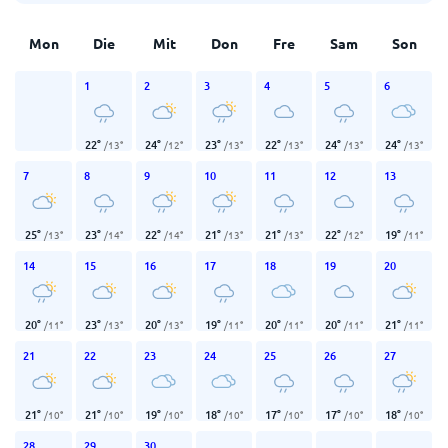
Mon
Die
Mit
Don
Fre
Sam
Son
1
2
3
4
5
6
22
°
24
°
23
°
22
°
24
°
24
°
/
13
°
/
12
°
/
13
°
/
13
°
/
13
°
/
13
°
7
8
9
10
11
12
13
25
°
23
°
22
°
21
°
21
°
22
°
19
°
/
13
°
/
14
°
/
14
°
/
13
°
/
13
°
/
12
°
/
11
°
14
15
16
17
18
19
20
20
°
23
°
20
°
19
°
20
°
20
°
21
°
/
11
°
/
13
°
/
13
°
/
11
°
/
11
°
/
11
°
/
11
°
21
22
23
24
25
26
27
21
°
21
°
19
°
18
°
17
°
17
°
18
°
/
10
°
/
10
°
/
10
°
/
10
°
/
10
°
/
10
°
/
10
°
28
29
30