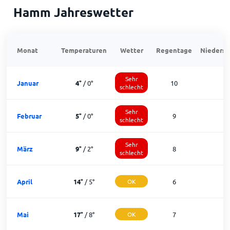
Hamm Jahreswetter
Monat
Temperaturen
Wetter
Regentage
Niedersc
Sehr
Januar
4
°
/
0
°
10
schlecht
Sehr
Februar
5
°
/
0
°
9
schlecht
Sehr
März
9
°
/
2
°
8
1
schlecht
April
14
°
/
5
°
OK
6
2
Mai
17
°
/
8
°
OK
7
2