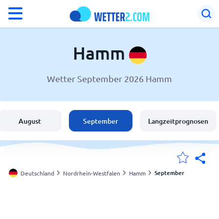
°F
°C
Hamm
Wetter September 2026 Hamm
Wetter in Hamm
Deutschland
August
September
Langzeitprognosen
Schweiz
Österreich
September
Deutschland
Nordrhein-Westfalen
Hamm
Meine Standorte