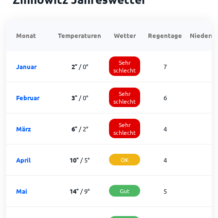
Monat
Temperaturen
Wetter
Regentage
Niedersc
Sehr
Januar
2
°
/
0
°
7
1
schlecht
Sehr
Februar
3
°
/
0
°
6
1
schlecht
Sehr
März
6
°
/
2
°
4
2
schlecht
April
10
°
/
5
°
OK
4
2
Mai
14
°
/
9
°
Gut
5
2