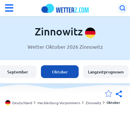
°F
°C
Zinnowitz
Wetter Oktober 2026 Zinnowitz
Wetter in Zinnowitz
Deutschland
September
Oktober
Langzeitprognosen
Schweiz
Österreich
Oktober
Deutschland
Mecklenburg-Vorpommern
Zinnowitz
Meine Standorte