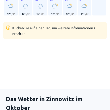
12
°
12
°
12
°
12
°
12
°
11
°
/
9
°
/
9
°
/
9
°
/
9
°
/
8
°
/
8
°
Klicken Sie auf einen Tag, um weitere Informationen zu
erhalten
Das Wetter in Zinnowitz im
Oktober