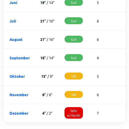
Juni
19
°
/
14
°
Gut
5
2
Juli
21
°
/
16
°
Gut
6
2
August
21
°
/
16
°
Gut
6
2
September
18
°
/
14
°
Gut
4
2
Oktober
13
°
/
9
°
OK
5
2
November
8
°
/
6
°
OK
6
2
Sehr
Dezember
4
°
/
2
°
7
1
schlecht