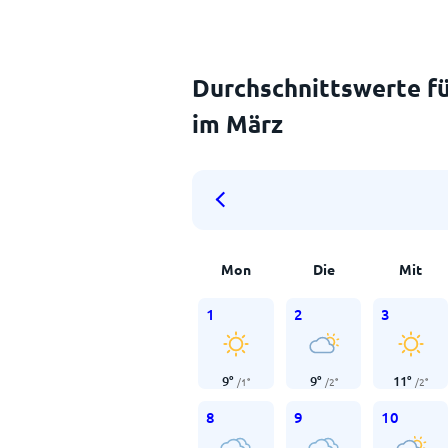
Durchschnittswerte fü
im März
Mon
Die
Mit
1
2
3
9
°
9
°
11
°
/
1
°
/
2
°
/
2
°
8
9
10