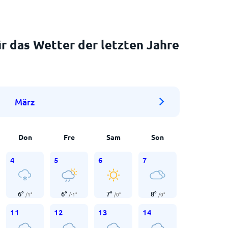
r das Wetter der letzten Jahre
März
Don
Fre
Sam
Son
4
5
6
7
6
°
6
°
7
°
8
°
/
1
°
/
-1
°
/
0
°
/
0
°
11
12
13
14