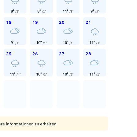
8
°
8
°
11
°
9
°
/
2
°
/
2
°
/
3
°
/
3
°
18
19
20
21
9
°
10
°
10
°
11
°
/
1
°
/
1
°
/
1
°
/
3
°
25
26
27
28
11
°
10
°
10
°
11
°
/
4
°
/
2
°
/
2
°
/
2
°
ere Informationen zu erhalten