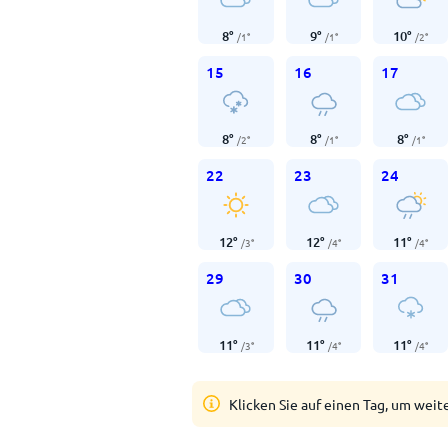
8
°
9
°
10
°
/
1
°
/
1
°
/
2
°
15
16
17
8
°
8
°
8
°
/
2
°
/
1
°
/
1
°
22
23
24
12
°
12
°
11
°
/
3
°
/
4
°
/
4
°
29
30
31
11
°
11
°
11
°
/
3
°
/
4
°
/
4
°
Klicken Sie auf einen Tag, um weit