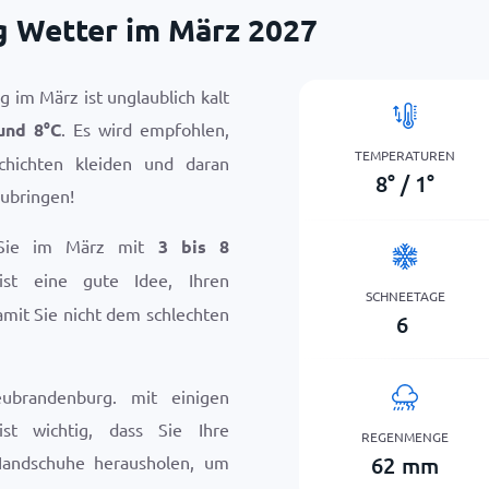
 Wetter im März 2027
 im März ist unglaublich kalt
und
8
°
C
. Es wird empfohlen,
TEMPERATUREN
chichten kleiden und daran
8
°
/
1
°
ubringen!
 Sie im März mit
3 bis 8
ist eine gute Idee, Ihren
SCHNEETAGE
mit Sie nicht dem schlechten
6
brandenburg. mit einigen
st wichtig, dass Sie Ihre
REGENMENGE
62
mm
Handschuhe herausholen, um