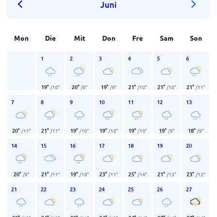
Juni
Mon
Die
Mit
Don
Fre
Sam
Son
1
2
3
4
5
6
19
°
20
°
19
°
21
°
21
°
21
°
/
10
°
/
9
°
/
9
°
/
10
°
/
10
°
/
11
°
7
8
9
10
11
12
13
20
°
21
°
19
°
19
°
19
°
19
°
18
°
/
11
°
/
11
°
/
10
°
/
10
°
/
10
°
/
9
°
/
9
°
14
15
16
17
18
19
20
20
°
21
°
19
°
23
°
25
°
21
°
23
°
/
9
°
/
11
°
/
10
°
/
11
°
/
14
°
/
13
°
/
12
°
21
22
23
24
25
26
27