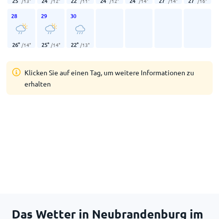
25
°
24
°
22
°
24
°
24
°
27
°
27
°
/
13
°
/
12
°
/
11
°
/
12
°
/
14
°
/
14
°
/
16
°
28
29
30
26
°
25
°
22
°
/
14
°
/
14
°
/
13
°
Klicken Sie auf einen Tag, um weitere Informationen zu
erhalten
Das Wetter in Neubrandenburg im