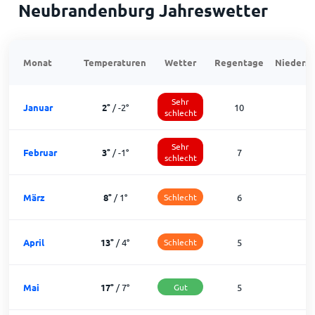
Neubrandenburg Jahreswetter
Monat
Temperaturen
Wetter
Regentage
Niedersc
Sehr
Januar
2
°
/
-2
°
10
schlecht
Sehr
Februar
3
°
/
-1
°
7
1
schlecht
März
8
°
/
1
°
Schlecht
6
1
April
13
°
/
4
°
Schlecht
5
2
Mai
17
°
/
7
°
Gut
5
2