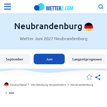
°F
°C
Neubrandenburg
Wetter Juni 2027 Neubrandenburg
Wetter in Neubrandenburg
Deutschland
September
Juni
Langzeitprognosen
Schweiz
Österreich
Deutschland
Mecklenburg-Vorpommern
Neubrandenburg
Juni
Meine Standorte