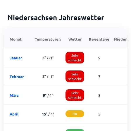
Niedersachsen Jahreswetter
Monat
Temperaturen
Wetter
Regentage
Niedersc
Sehr
Januar
3
°
/
-1
°
9
1
schlecht
Sehr
Februar
5
°
/
-1
°
7
1
schlecht
Sehr
März
9
°
/
1
°
8
1
schlecht
April
15
°
/
4
°
OK
5
2