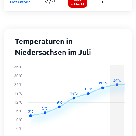
Dezember
5
°
/
1
°
8
1
schlecht
Temperaturen in
Niedersachsen im Juli