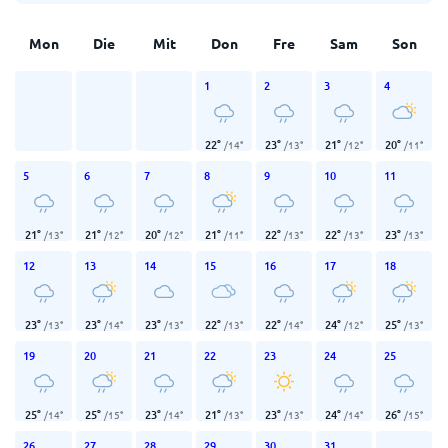
Mon
Die
Mit
Don
Fre
Sam
Son
1
2
3
4
22
°
23
°
21
°
20
°
/
14
°
/
13
°
/
12
°
/
11
°
5
6
7
8
9
10
11
21
°
21
°
20
°
21
°
22
°
22
°
23
°
/
13
°
/
12
°
/
12
°
/
11
°
/
13
°
/
13
°
/
13
°
12
13
14
15
16
17
18
23
°
23
°
23
°
22
°
22
°
24
°
25
°
/
13
°
/
14
°
/
13
°
/
13
°
/
14
°
/
12
°
/
13
°
19
20
21
22
23
24
25
25
°
25
°
23
°
21
°
23
°
24
°
26
°
/
14
°
/
15
°
/
14
°
/
13
°
/
13
°
/
14
°
/
15
°
26
27
28
29
30
31