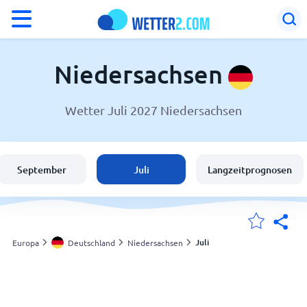
°F
°C
Niedersachsen
Wetter Juli 2027 Niedersachsen
Wetter in Niedersachsen
Deutschland
September
Juli
Langzeitprognosen
Schweiz
Österreich
Juli
Europa
Deutschland
Niedersachsen
Meine Standorte