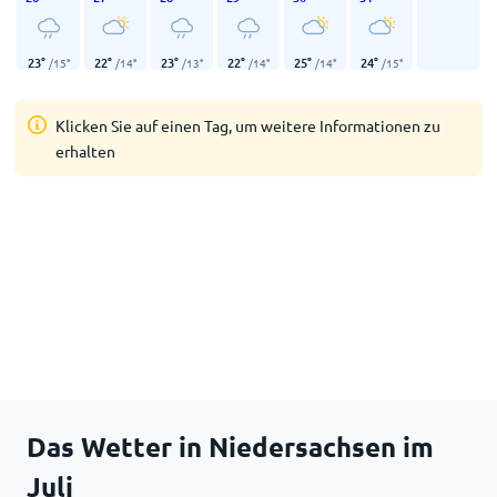
23
°
22
°
23
°
22
°
25
°
24
°
/
15
°
/
14
°
/
13
°
/
14
°
/
14
°
/
15
°
Klicken Sie auf einen Tag, um weitere Informationen zu
erhalten
Das Wetter in Niedersachsen im
Juli