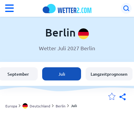
°F
°C
Berlin
Wetter Juli 2027 Berlin
Wetter in Berlin
Deutschland
September
Juli
Langzeitprognosen
Schweiz
Österreich
Juli
Europa
Deutschland
Berlin
Meine Standorte