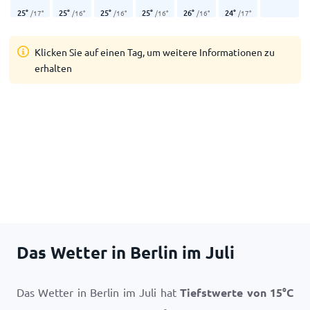
25
°
25
°
25
°
25
°
26
°
24
°
/
17
°
/
16
°
/
16
°
/
16
°
/
16
°
/
17
°
Klicken Sie auf einen Tag, um weitere Informationen zu
erhalten
Das Wetter in Berlin im Juli
Das Wetter in Berlin im Juli hat
Tiefstwerte von
15
°
C