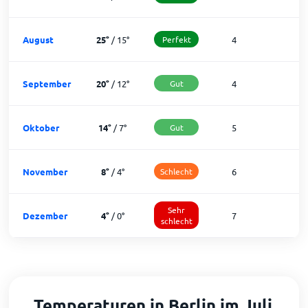
August
25
°
/
15
°
Perfekt
4
2
September
20
°
/
12
°
Gut
4
2
Oktober
14
°
/
7
°
Gut
5
2
November
8
°
/
4
°
Schlecht
6
2
Sehr
Dezember
4
°
/
0
°
7
1
schlecht
Temperaturen in Berlin im Juli