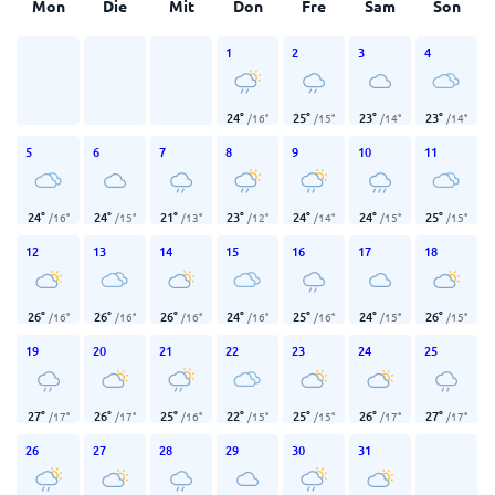
Mon
Die
Mit
Don
Fre
Sam
Son
1
2
3
4
24
°
25
°
23
°
23
°
/
16
°
/
15
°
/
14
°
/
14
°
5
6
7
8
9
10
11
24
°
24
°
21
°
23
°
24
°
24
°
25
°
/
16
°
/
15
°
/
13
°
/
12
°
/
14
°
/
15
°
/
15
°
12
13
14
15
16
17
18
26
°
26
°
26
°
24
°
25
°
24
°
26
°
/
16
°
/
16
°
/
16
°
/
16
°
/
16
°
/
15
°
/
15
°
19
20
21
22
23
24
25
27
°
26
°
25
°
22
°
25
°
26
°
27
°
/
17
°
/
17
°
/
16
°
/
15
°
/
15
°
/
17
°
/
17
°
26
27
28
29
30
31