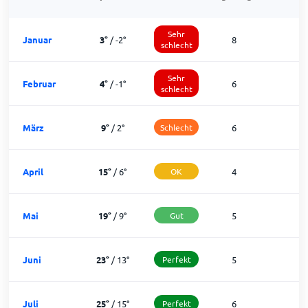
Sehr
Januar
3
°
/
-2
°
8
1
schlecht
Sehr
Februar
4
°
/
-1
°
6
1
schlecht
März
9
°
/
2
°
Schlecht
6
2
April
15
°
/
6
°
OK
4
2
Mai
19
°
/
9
°
Gut
5
2
Juni
23
°
/
13
°
Perfekt
5
2
Juli
25
°
/
15
°
Perfekt
6
2