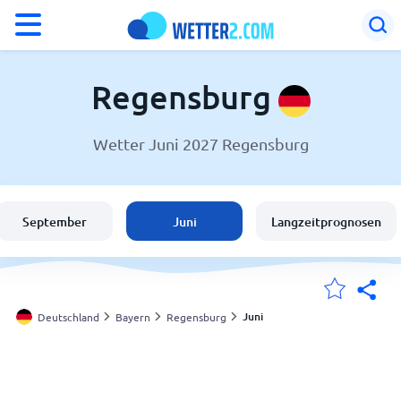
°F
°C
Regensburg
Wetter Juni 2027 Regensburg
Wetter in Regensburg
Deutschland
September
Juni
Langzeitprognosen
Schweiz
Österreich
Juni
Deutschland
Bayern
Regensburg
Meine Standorte