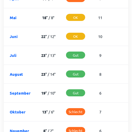
Mai
18
°
/
8
°
OK
11
2
Juni
22
°
/
12
°
OK
10
2
Juli
23
°
/
13
°
Gut
9
2
August
23
°
/
14
°
Gut
8
2
September
19
°
/
10
°
Gut
6
2
Oktober
13
°
/
6
°
Schlecht
7
2
November
8
°
/
2
°
Schlecht
6
1