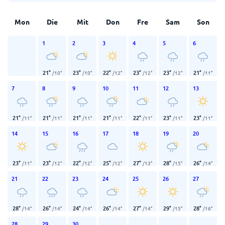
Mon
Die
Mit
Don
Fre
Sam
Son
1
2
3
4
5
6
21
°
23
°
22
°
23
°
23
°
21
°
/
10
°
/
10
°
/
12
°
/
12
°
/
12
°
/
11
°
7
8
9
10
11
12
13
21
°
21
°
21
°
21
°
22
°
23
°
23
°
/
11
°
/
11
°
/
11
°
/
11
°
/
11
°
/
11
°
/
11
°
14
15
16
17
18
19
20
23
°
23
°
22
°
25
°
27
°
28
°
26
°
/
11
°
/
12
°
/
12
°
/
12
°
/
13
°
/
15
°
/
14
°
21
22
23
24
25
26
27
28
°
26
°
24
°
26
°
27
°
29
°
28
°
/
14
°
/
14
°
/
14
°
/
14
°
/
14
°
/
15
°
/
16
°
28
29
30