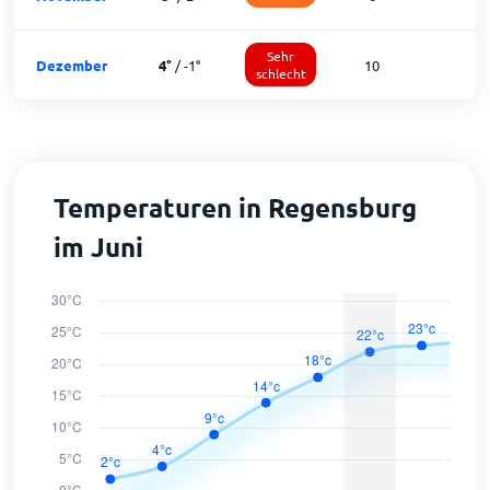
Sehr
Dezember
4
°
/
-1
°
10
1
schlecht
Temperaturen in Regensburg
im Juni