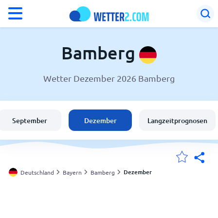
°F
°C
Bamberg
Wetter Dezember 2026 Bamberg
Wetter in Bamberg
Deutschland
September
Dezember
Langzeitprognosen
Schweiz
Österreich
Dezember
Deutschland
Bayern
Bamberg
Meine Standorte