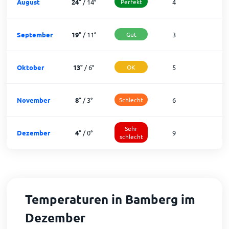
August
24
°
/
14
°
Perfekt
4
2
September
19
°
/
11
°
Gut
3
2
Oktober
13
°
/
6
°
OK
5
2
November
8
°
/
3
°
Schlecht
6
2
Sehr
Dezember
4
°
/
0
°
9
1
schlecht
Temperaturen in Bamberg im
Dezember