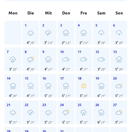
Mon
Die
Mit
Don
Fre
Sam
Son
1
2
3
4
5
6
4
°
3
°
2
°
2
°
3
°
3
°
/
0
°
/
-2
°
/
-2
°
/
-2
°
/
0
°
/
0
°
7
8
9
10
11
12
13
3
°
4
°
4
°
4
°
4
°
3
°
5
°
/
0
°
/
0
°
/
1
°
/
1
°
/
1
°
/
0
°
/
0
°
14
15
16
17
18
19
20
4
°
4
°
5
°
5
°
5
°
6
°
5
°
/
0
°
/
1
°
/
0
°
/
-1
°
/
0
°
/
1
°
/
1
°
21
22
23
24
25
26
27
5
°
5
°
5
°
5
°
5
°
6
°
5
°
/
1
°
/
1
°
/
2
°
/
2
°
/
2
°
/
1
°
/
1
°
28
29
30
31