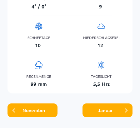
4
°
/
0
°
9
SCHNEETAGE
NIEDERSCHLAGSFREI
10
12
REGENMENGE
TAGESLICHT
99
mm
5,5
Hrs
November
Januar