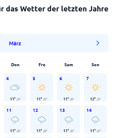
r das Wetter der letzten Jahre
März
Don
Fre
Sam
Son
4
5
6
7
11
°
11
°
11
°
12
°
/
5
°
/
5
°
/
6
°
/
5
°
11
12
13
14
11
°
11
°
11
°
11
°
/
6
°
/
6
°
/
6
°
/
5
°