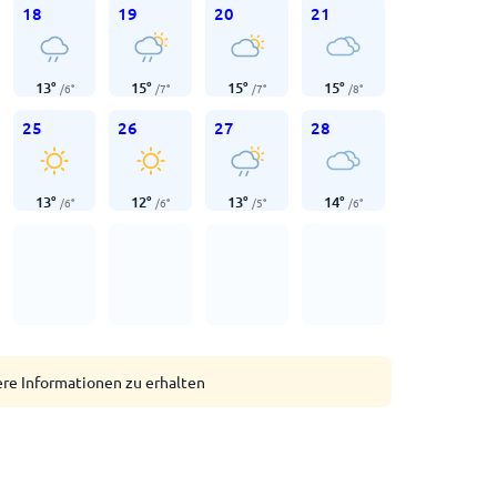
18
19
20
21
13
°
15
°
15
°
15
°
/
6
°
/
7
°
/
7
°
/
8
°
25
26
27
28
13
°
12
°
13
°
14
°
/
6
°
/
6
°
/
5
°
/
6
°
ere Informationen zu erhalten