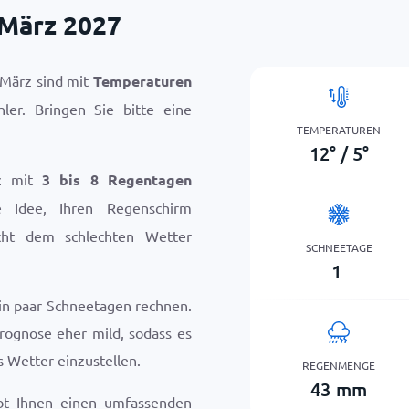
 März 2027
 März sind mit
Temperaturen
ler. Bringen Sie bitte eine
TEMPERATUREN
12
°
/
5
°
rz mit
3 bis 8 Regentagen
e Idee, Ihren Regenschirm
icht dem schlechten Wetter
SCHNEETAGE
1
ein paar Schneetagen rechnen.
Prognose eher mild, sodass es
es Wetter einzustellen.
REGENMENGE
43
mm
bt Ihnen einen umfassenden