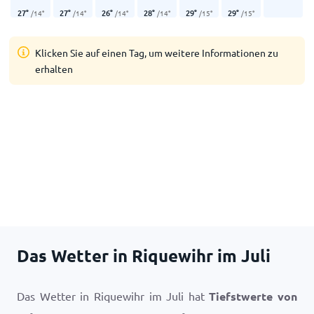
27
°
27
°
26
°
28
°
29
°
29
°
/
14
°
/
14
°
/
14
°
/
14
°
/
15
°
/
15
°
Klicken Sie auf einen Tag, um weitere Informationen zu
erhalten
Das Wetter in Riquewihr im Juli
Das Wetter in Riquewihr im Juli hat
Tiefstwerte von