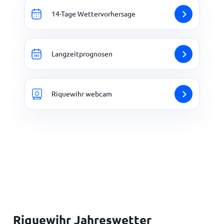
14-Tage Wettervorhersage
Langzeitprognosen
Riquewihr webcam
Riquewihr Jahreswetter