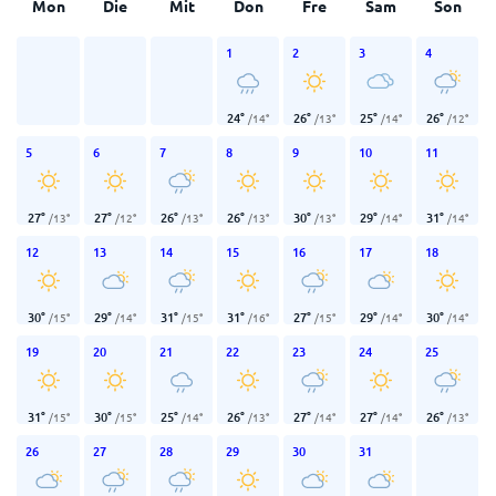
Mon
Die
Mit
Don
Fre
Sam
Son
1
2
3
4
24
°
26
°
25
°
26
°
/
14
°
/
13
°
/
14
°
/
12
°
5
6
7
8
9
10
11
27
°
27
°
26
°
26
°
30
°
29
°
31
°
/
13
°
/
12
°
/
13
°
/
13
°
/
13
°
/
14
°
/
14
°
12
13
14
15
16
17
18
30
°
29
°
31
°
31
°
27
°
29
°
30
°
/
15
°
/
14
°
/
15
°
/
16
°
/
15
°
/
14
°
/
14
°
19
20
21
22
23
24
25
31
°
30
°
25
°
26
°
27
°
27
°
26
°
/
15
°
/
15
°
/
14
°
/
13
°
/
14
°
/
14
°
/
13
°
26
27
28
29
30
31