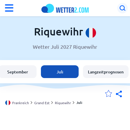
°F
°C
Riquewihr
Wetter Juli 2027 Riquewihr
Wetter in Riquewihr
Frankreich
September
Juli
Langzeitprognosen
Schweiz
Deutschland
Juli
Frankreich
Grand Est
Riquewihr
Meine Standorte