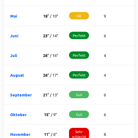
Mai
18
°
/
10
°
OK
9
2
Juni
23
°
/
14
°
Perfekt
6
2
Juli
26
°
/
16
°
Perfekt
4
2
August
26
°
/
17
°
Perfekt
4
2
September
21
°
/
13
°
Gut
6
2
Oktober
15
°
/
9
°
Gut
6
2
Sehr
November
11
°
/
6
°
8
1
schlecht