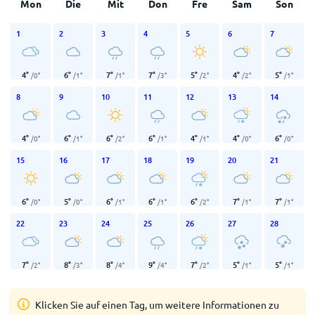
Mon
Die
Mit
Don
Fre
Sam
Son
1
2
3
4
5
6
7
4
°
6
°
7
°
7
°
5
°
4
°
5
°
/
0
°
/
1
°
/
1
°
/
3
°
/
2
°
/
2
°
/
1
°
8
9
10
11
12
13
14
4
°
6
°
6
°
6
°
4
°
4
°
6
°
/
0
°
/
1
°
/
2
°
/
1
°
/
1
°
/
0
°
/
0
°
15
16
17
18
19
20
21
6
°
5
°
6
°
6
°
6
°
7
°
7
°
/
0
°
/
0
°
/
1
°
/
1
°
/
2
°
/
1
°
/
1
°
22
23
24
25
26
27
28
7
°
8
°
8
°
9
°
7
°
5
°
5
°
/
2
°
/
3
°
/
4
°
/
4
°
/
2
°
/
1
°
/
1
°
Klicken Sie auf einen Tag, um weitere Informationen zu