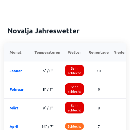
Novalja Jahreswetter
Monat
Temperaturen
Wetter
Regentage
Niedersc
Sehr
Januar
5
°
/
0
°
10
1
schlecht
Sehr
Februar
5
°
/
1
°
9
1
schlecht
Sehr
März
9
°
/
3
°
8
1
schlecht
April
14
°
/
7
°
Schlecht
7
2