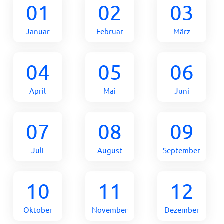
01
02
03
Januar
Februar
März
04
05
06
April
Mai
Juni
07
08
09
Juli
August
September
10
11
12
Oktober
November
Dezember