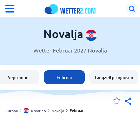
°F
°C
Novalja
Wetter Februar 2027 Novalja
Wetter in Novalja
Kroatien
September
Februar
Langzeitprognosen
Schweiz
Deutschland
Februar
Europa
Kroatien
Novalja
Meine Standorte