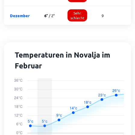
Sehr
Dezember
6
°
/
2
°
9
1
schlecht
Temperaturen in Novalja im
Februar