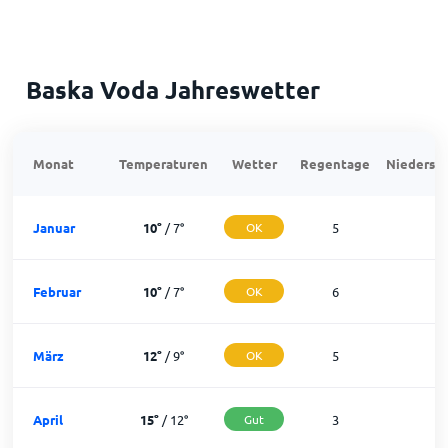
Baska Voda Jahreswetter
Monat
Temperaturen
Wetter
Regentage
Niedersch
Januar
10
°
/
7
°
OK
5
2
Februar
10
°
/
7
°
OK
6
2
März
12
°
/
9
°
OK
5
2
April
15
°
/
12
°
Gut
3
2