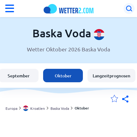
°F
°C
Baska Voda
Wetter Oktober 2026 Baska Voda
Wetter in Baska Voda
Kroatien
September
Oktober
Langzeitprognosen
Schweiz
Deutschland
Oktober
Europa
Kroatien
Baska Voda
Meine Standorte