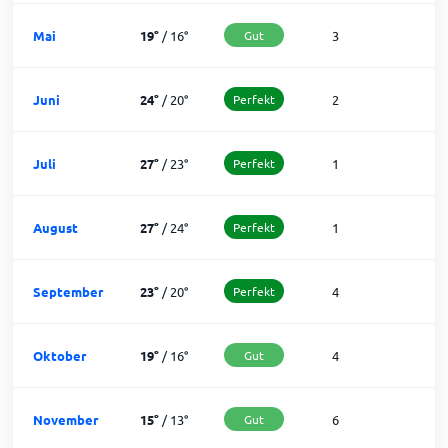
Mai
19
°
/
16
°
Gut
3
2
Juni
24
°
/
20
°
Perfekt
2
2
Juli
27
°
/
23
°
Perfekt
1
3
August
27
°
/
24
°
Perfekt
1
3
September
23
°
/
20
°
Perfekt
4
2
Oktober
19
°
/
16
°
Gut
4
2
November
15
°
/
13
°
Gut
6
2