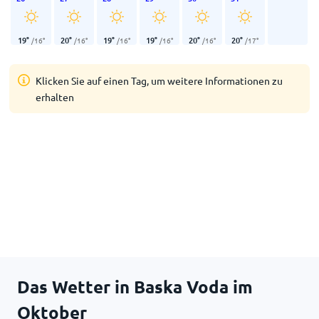
19
°
20
°
19
°
19
°
20
°
20
°
/
16
°
/
16
°
/
16
°
/
16
°
/
16
°
/
17
°
Klicken Sie auf einen Tag, um weitere Informationen zu
erhalten
Das Wetter in Baska Voda im
Oktober