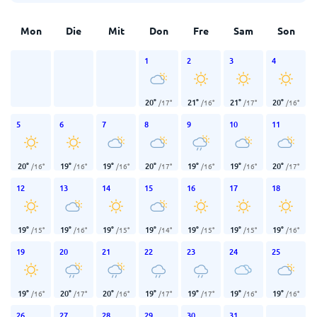
Mon
Die
Mit
Don
Fre
Sam
Son
1
2
3
4
20
°
21
°
21
°
20
°
/
17
°
/
16
°
/
17
°
/
16
°
5
6
7
8
9
10
11
20
°
19
°
19
°
20
°
19
°
19
°
20
°
/
16
°
/
16
°
/
16
°
/
17
°
/
16
°
/
16
°
/
17
°
12
13
14
15
16
17
18
19
°
19
°
19
°
19
°
19
°
19
°
19
°
/
15
°
/
16
°
/
15
°
/
14
°
/
15
°
/
15
°
/
16
°
19
20
21
22
23
24
25
19
°
20
°
20
°
19
°
19
°
19
°
19
°
/
16
°
/
17
°
/
16
°
/
17
°
/
17
°
/
16
°
/
16
°
26
27
28
29
30
31