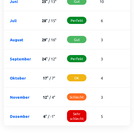
Juni
25
°
/
13
°
Gut
10
2
Juli
28
°
/
15
°
Perfekt
6
2
August
29
°
/
16
°
Gut
3
2
September
24
°
/
12
°
Perfekt
3
2
Oktober
17
°
/
7
°
OK
4
2
November
12
°
/
4
°
Schlecht
3
2
Sehr
Dezember
6
°
/
-1
°
5
1
schlecht