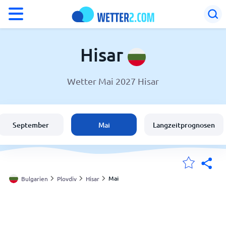
°F
°C
Hisar
Wetter Mai 2027 Hisar
Wetter in Hisar
Bulgarien
September
Mai
Langzeitprognosen
Schweiz
Deutschland
Mai
Bulgarien
Plovdiv
Hisar
Meine Standorte