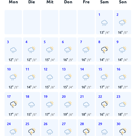
Mon
Die
Mit
Don
Fre
Sam
Son
1
2
13
°
16
°
/
4
°
/
5
°
3
4
5
6
7
8
9
12
°
12
°
15
°
16
°
16
°
14
°
14
°
/
3
°
/
3
°
/
4
°
/
5
°
/
5
°
/
5
°
/
4
°
10
11
12
13
14
15
16
12
°
14
°
15
°
15
°
16
°
17
°
18
°
/
5
°
/
4
°
/
6
°
/
4
°
/
5
°
/
6
°
/
7
°
17
18
19
20
21
22
23
17
°
15
°
17
°
19
°
18
°
16
°
18
°
/
6
°
/
5
°
/
6
°
/
6
°
/
6
°
/
6
°
/
7
°
24
25
26
27
28
29
30