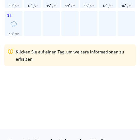
19
°
16
°
15
°
19
°
16
°
18
°
16
°
/
7
°
/
7
°
/
7
°
/
7
°
/
7
°
/
6
°
/
7
°
31
18
°
/
8
°
Klicken Sie auf einen Tag, um weitere Informationen zu
erhalten