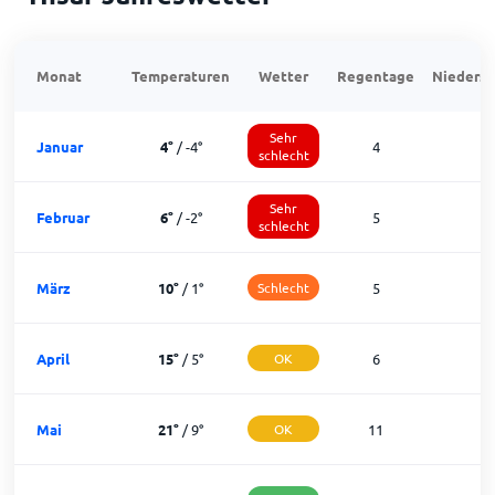
Monat
Temperaturen
Wetter
Regentage
Niedersc
Sehr
Januar
4
°
/
-4
°
4
1
schlecht
Sehr
Februar
6
°
/
-2
°
5
1
schlecht
März
10
°
/
1
°
Schlecht
5
1
April
15
°
/
5
°
OK
6
2
Mai
21
°
/
9
°
OK
11
2