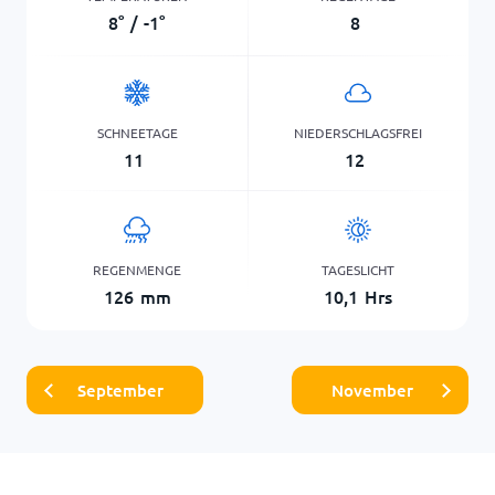
8
°
/
-1
°
8
SCHNEETAGE
NIEDERSCHLAGSFREI
11
12
REGENMENGE
TAGESLICHT
126
mm
10,1
Hrs
September
November