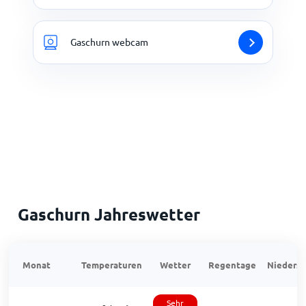
Gaschurn webcam
Gaschurn Jahreswetter
Monat
Temperaturen
Wetter
Regentage
Niedersc
Sehr