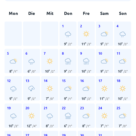
Mon
Die
Mit
Don
Fre
Sam
Son
1
2
3
4
9
°
11
°
9
°
10
°
/
2
°
/
3
°
/
3
°
/
3
°
5
6
7
8
9
10
11
8
°
6
°
10
°
9
°
10
°
9
°
10
°
/
1
°
/
0
°
/
2
°
/
3
°
/
3
°
/
2
°
/
2
°
12
13
14
15
16
17
18
9
°
9
°
7
°
9
°
10
°
11
°
10
°
/
2
°
/
2
°
/
0
°
/
1
°
/
2
°
/
2
°
/
2
°
19
20
21
22
23
24
25
10
°
12
°
8
°
6
°
8
°
7
°
7
°
/
3
°
/
4
°
/
3
°
/
1
°
/
1
°
/
1
°
/
0
°
26
27
28
29
30
31