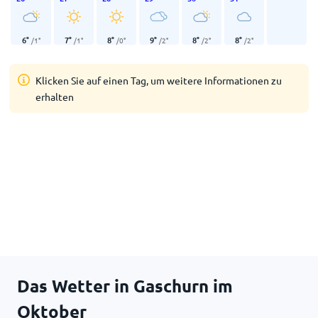
6
°
7
°
8
°
9
°
8
°
8
°
/
1
°
/
1
°
/
0
°
/
2
°
/
2
°
/
2
°
Klicken Sie auf einen Tag, um weitere Informationen zu
erhalten
Das Wetter in Gaschurn im
Oktober