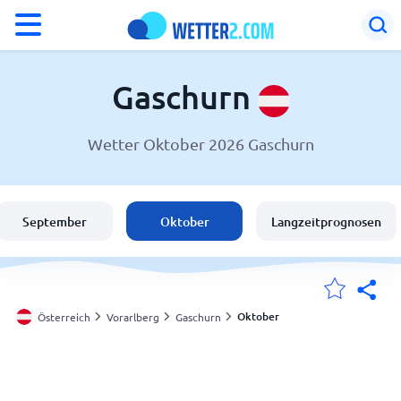
°F
°C
Gaschurn
Wetter Oktober 2026 Gaschurn
Wetter in Gaschurn
Österreich
September
Oktober
Langzeitprognosen
Schweiz
Deutschland
Oktober
Österreich
Vorarlberg
Gaschurn
Meine Standorte