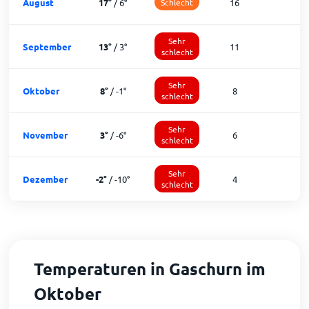
August
17
°
/
6
°
Schlecht
16
1
Sehr
September
13
°
/
3
°
11
1
schlecht
Sehr
Oktober
8
°
/
-1
°
8
1
schlecht
Sehr
November
3
°
/
-6
°
6
schlecht
Sehr
Dezember
-2
°
/
-10
°
4
schlecht
Temperaturen in Gaschurn im
Oktober