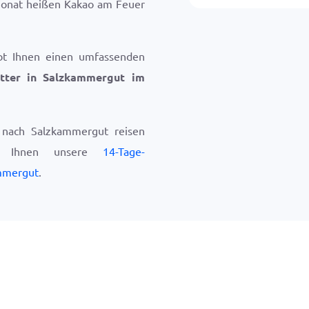
 Monat heißen Kakao am Feuer
bt Ihnen einen umfassenden
tter in Salzkammergut im
 nach Salzkammergut reisen
ir Ihnen unsere
14-Tage-
mmergut
.