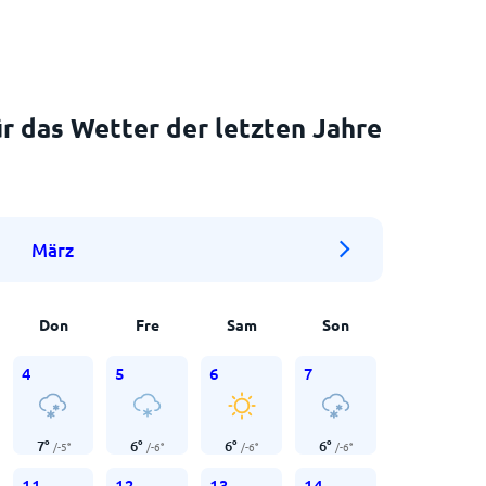
r das Wetter der letzten Jahre
März
Don
Fre
Sam
Son
4
5
6
7
7
°
6
°
6
°
6
°
/
-5
°
/
-6
°
/
-6
°
/
-6
°
11
12
13
14