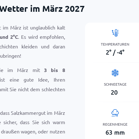
Wetter im März 2027
im März ist unglaublich kalt
und
2
°
C
. Es wird empfohlen,
TEMPERATUREN
chichten kleiden und daran
2
°
/
-4
°
ubringen!
 Sie im März mit
3 bis 8
ist eine gute Idee, Ihren
SCHNEETAGE
mit Sie nicht dem schlechten
20
n, dass Salzkammergut im März
e sicher, dass Sie sich warm
REGENMENGE
63
mm
h draußen wagen, oder nutzen