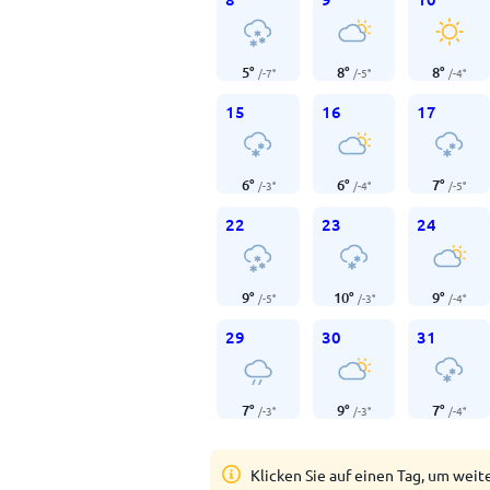
5
°
8
°
8
°
/
-7
°
/
-5
°
/
-4
°
15
16
17
6
°
6
°
7
°
/
-3
°
/
-4
°
/
-5
°
22
23
24
9
°
10
°
9
°
/
-5
°
/
-3
°
/
-4
°
29
30
31
7
°
9
°
7
°
/
-3
°
/
-3
°
/
-4
°
Klicken Sie auf einen Tag, um weit