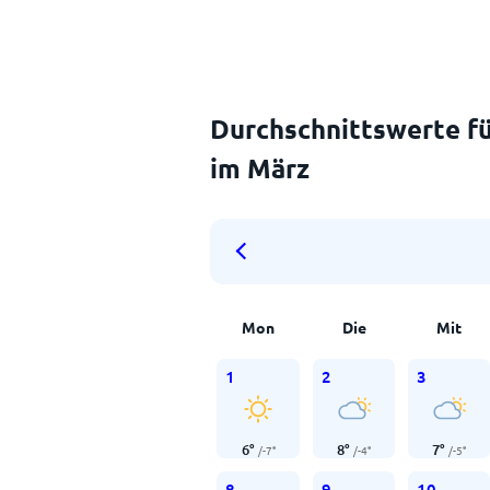
Durchschnittswerte fü
im März
Mon
Die
Mit
1
2
3
6
°
8
°
7
°
/
-7
°
/
-4
°
/
-5
°
8
9
10