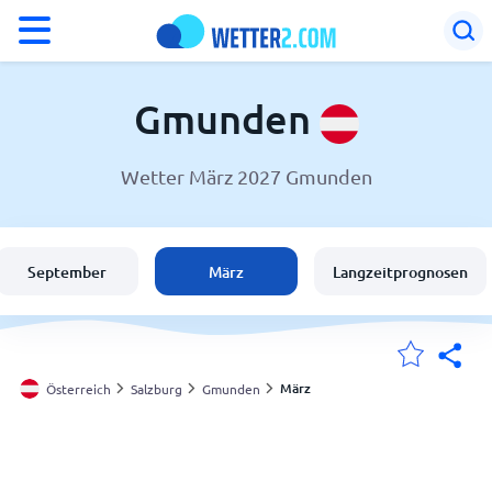
°F
°C
Gmunden
Wetter März 2027 Gmunden
Wetter in Gmunden
Österreich
September
März
Langzeitprognosen
Schweiz
Deutschland
März
Österreich
Salzburg
Gmunden
Meine Standorte