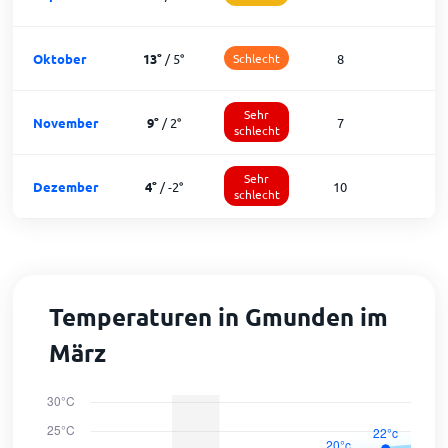
Oktober
13
°
/
5
°
Schlecht
8
2
Sehr
November
9
°
/
2
°
7
1
schlecht
Sehr
Dezember
4
°
/
-2
°
10
1
schlecht
Temperaturen in Gmunden im
März