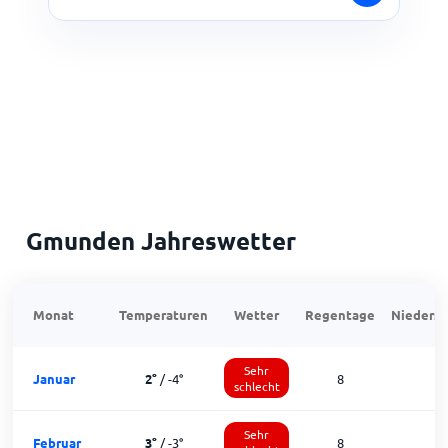
Gmunden Jahreswetter
Monat
Temperaturen
Wetter
Regentage
Niedersc
Sehr
Januar
2
°
/
-4
°
8
schlecht
Sehr
Februar
3
°
/
-3
°
8