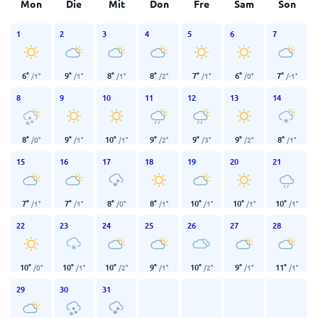
Mon
Die
Mit
Don
Fre
Sam
Son
1
2
3
4
5
6
7
6
°
9
°
8
°
8
°
7
°
6
°
7
°
/
1
°
/
1
°
/
1
°
/
2
°
/
1
°
/
0
°
/
-1
°
8
9
10
11
12
13
14
8
°
9
°
10
°
9
°
9
°
9
°
8
°
/
0
°
/
1
°
/
1
°
/
2
°
/
3
°
/
2
°
/
1
°
15
16
17
18
19
20
21
7
°
7
°
8
°
8
°
10
°
10
°
10
°
/
1
°
/
1
°
/
0
°
/
1
°
/
1
°
/
1
°
/
1
°
22
23
24
25
26
27
28
10
°
10
°
10
°
9
°
10
°
9
°
11
°
/
0
°
/
1
°
/
2
°
/
1
°
/
2
°
/
1
°
/
1
°
29
30
31