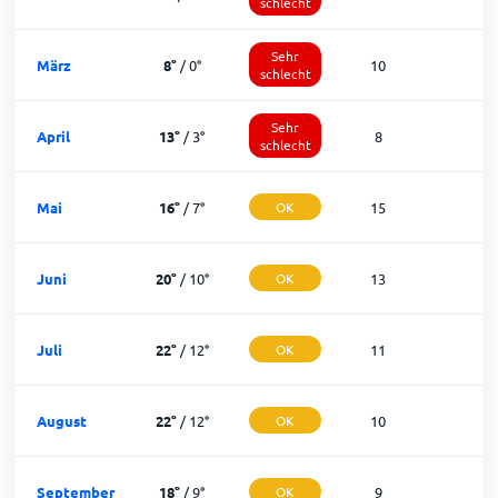
schlecht
Sehr
März
8
°
/
0
°
10
1
schlecht
Sehr
April
13
°
/
3
°
8
1
schlecht
Mai
16
°
/
7
°
OK
15
1
Juni
20
°
/
10
°
OK
13
1
Juli
22
°
/
12
°
OK
11
2
August
22
°
/
12
°
OK
10
2
September
18
°
/
9
°
OK
9
2