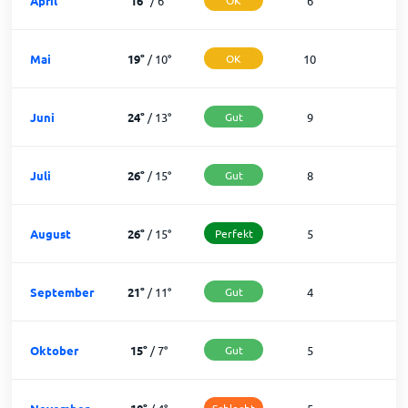
April
16
°
/
6
°
6
2
Mai
19
°
/
10
°
OK
10
2
Juni
24
°
/
13
°
Gut
9
2
Juli
26
°
/
15
°
Gut
8
2
August
26
°
/
15
°
Perfekt
5
2
September
21
°
/
11
°
Gut
4
2
Oktober
15
°
/
7
°
Gut
5
2
Schlecht