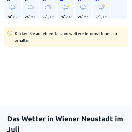
28
°
26
°
29
°
26
°
26
°
28
°
/
17
°
/
17
°
/
17
°
/
16
°
/
16
°
/
17
°
Klicken Sie auf einen Tag, um weitere Informationen zu
erhalten
Das Wetter in Wiener Neustadt im
Juli