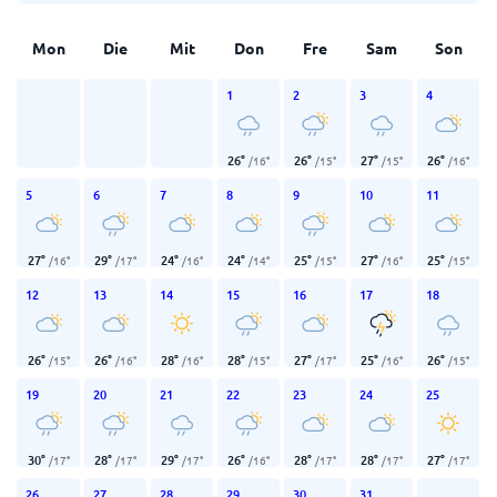
Mon
Die
Mit
Don
Fre
Sam
Son
1
2
3
4
26
°
26
°
27
°
26
°
/
16
°
/
15
°
/
15
°
/
16
°
5
6
7
8
9
10
11
27
°
29
°
24
°
24
°
25
°
27
°
25
°
/
16
°
/
17
°
/
16
°
/
14
°
/
15
°
/
16
°
/
15
°
12
13
14
15
16
17
18
26
°
26
°
28
°
28
°
27
°
25
°
26
°
/
15
°
/
16
°
/
16
°
/
15
°
/
17
°
/
16
°
/
15
°
19
20
21
22
23
24
25
30
°
28
°
29
°
26
°
28
°
28
°
27
°
/
17
°
/
17
°
/
17
°
/
16
°
/
17
°
/
17
°
/
17
°
26
27
28
29
30
31