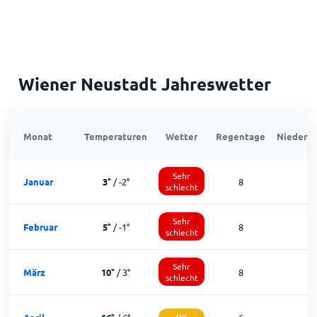
Wiener Neustadt Jahreswetter
Monat
Temperaturen
Wetter
Regentage
Niedersc
Sehr
Januar
3
°
/
-2
°
8
1
schlecht
Sehr
Februar
5
°
/
-1
°
8
1
schlecht
Sehr
März
10
°
/
3
°
8
1
schlecht
OK