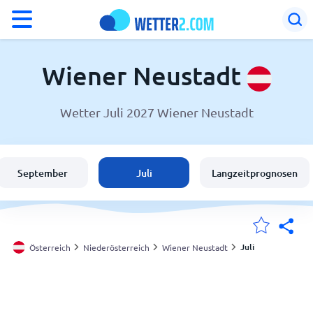
°F
°C
Wiener Neustadt
Wetter Juli 2027 Wiener Neustadt
Wetter in Wiener Neustadt
Österreich
September
Juli
Langzeitprognosen
Schweiz
Deutschland
Juli
Österreich
Niederösterreich
Wiener Neustadt
Meine Standorte