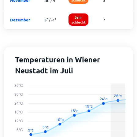
November
10
°
/
4
°
5
2
Sehr
Dezember
5
°
/
-1
°
7
1
schlecht
Temperaturen in Wiener
Neustadt im Juli