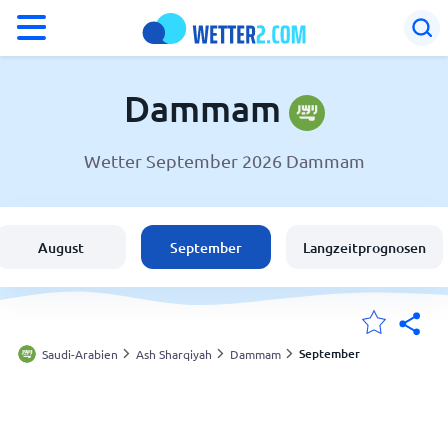
°F
°C
Dammam
Wetter September 2026 Dammam
Wetter in Dammam
Saudi-Arabien
August
September
Langzeitprognosen
Schweiz
Deutschland
September
Saudi-Arabien
Ash Sharqiyah
Dammam
Meine Standorte