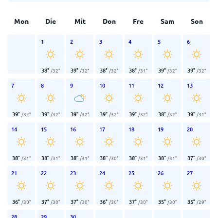
Mon
Die
Mit
Don
Fre
Sam
Son
1
2
3
4
5
6
38
°
39
°
38
°
38
°
39
°
39
°
/
32
°
/
32
°
/
32
°
/
31
°
/
32
°
/
32
°
7
8
9
10
11
12
13
39
°
39
°
39
°
39
°
39
°
38
°
39
°
/
32
°
/
32
°
/
32
°
/
32
°
/
32
°
/
32
°
/
31
°
14
15
16
17
18
19
20
38
°
38
°
38
°
38
°
38
°
38
°
37
°
/
31
°
/
31
°
/
31
°
/
30
°
/
31
°
/
31
°
/
30
°
21
22
23
24
25
26
27
36
°
37
°
37
°
36
°
37
°
35
°
35
°
/
30
°
/
30
°
/
30
°
/
30
°
/
30
°
/
30
°
/
29
°
28
29
30