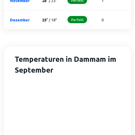
November
28
°
/
23
°
Perfekt
1
2
Dezember
23
°
/
18
°
Perfekt
0
3
Temperaturen in Dammam im
September