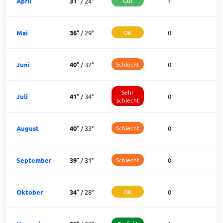
April
31
°
/
24
°
Gut
1
2
Mai
36
°
/
29
°
OK
0
3
Juni
40
°
/
32
°
Schlecht
0
3
Sehr
Juli
41
°
/
34
°
0
3
schlecht
August
40
°
/
33
°
Schlecht
0
3
September
39
°
/
31
°
Schlecht
0
3
Oktober
34
°
/
28
°
OK
0
3