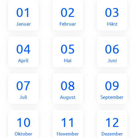
01
02
03
Januar
Februar
März
04
05
06
April
Mai
Juni
07
08
09
Juli
August
September
10
11
12
Oktober
November
Dezember