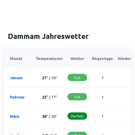
Dammam Jahreswetter
Monat
Temperaturen
Wetter
Regentage
Niedersc
Januar
21
°
/
16
°
Gut
1
3
Februar
22
°
/
17
°
Gut
1
2
März
26
°
/
20
°
Perfekt
1
3