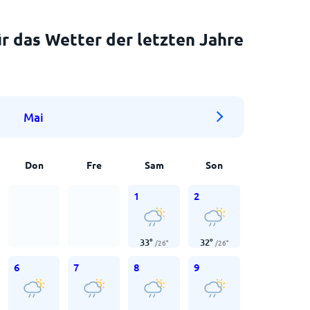
r das Wetter der letzten Jahre
Mai
Don
Fre
Sam
Son
1
2
33
°
32
°
/
26
°
/
26
°
6
7
8
9