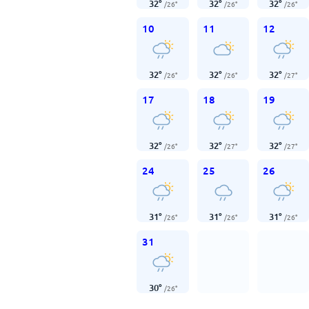
32
°
32
°
32
°
/
26
°
/
26
°
/
26
°
10
11
12
32
°
32
°
32
°
/
26
°
/
26
°
/
27
°
17
18
19
32
°
32
°
32
°
/
26
°
/
27
°
/
27
°
24
25
26
31
°
31
°
31
°
/
26
°
/
26
°
/
26
°
31
30
°
/
26
°