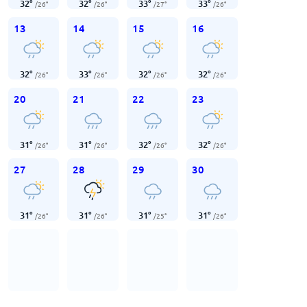
32
°
32
°
33
°
33
°
/
26
°
/
26
°
/
27
°
/
26
°
13
14
15
16
32
°
33
°
32
°
32
°
/
26
°
/
26
°
/
26
°
/
26
°
20
21
22
23
31
°
31
°
32
°
32
°
/
26
°
/
26
°
/
26
°
/
26
°
27
28
29
30
31
°
31
°
31
°
31
°
/
26
°
/
26
°
/
25
°
/
26
°